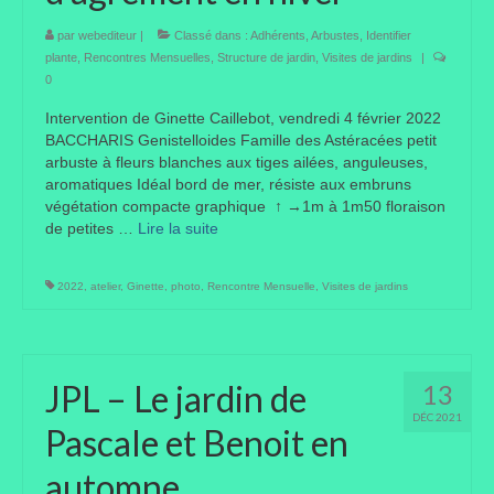
Taille des arbres et arbustes
par
webediteur
|
Classé dans :
Adhérents
,
Arbustes
,
Identifier
plante
,
Rencontres Mensuelles
,
Structure de jardin
,
Visites de jardins
|
Vannerie
0
Intervention de Ginette Caillebot, vendredi 4 février 2022
Autres
BACCHARIS Genistelloides Famille des Astéracées petit
arbuste à fleurs blanches aux tiges ailées, anguleuses,
Bibliothèque
aromatiques Idéal bord de mer, résiste aux embruns
végétation compacte graphique ↑ →1m à 1m50 floraison
Nouveautés
de petites …
Lire la suite­­
Revues
2022
,
atelier
,
Ginette
,
photo
,
Rencontre Mensuelle
,
Visites de jardins
Listes
Evénements
JPL – Le jardin de
13
Amis jardiniers du Devon
DÉC 2021
Pascale et Benoit en
Fête des plantes
automne
Florescence