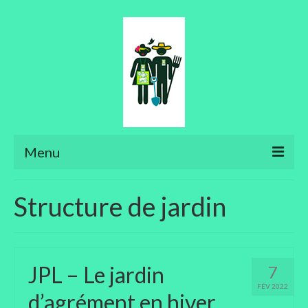
Menu
Ateliers
Structure de jardin
Aménager son jardin
Art floral
JPL – Le jardin
7
Bonsaïs
FÉV 2022
d’agrément en hiver
Potager