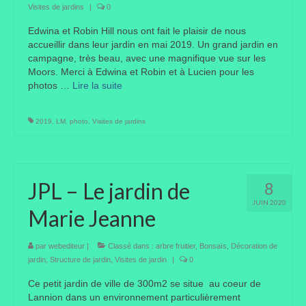
Visites de jardins
|
0
Edwina et Robin Hill nous ont fait le plaisir de nous
accueillir dans leur jardin en mai 2019. Un grand jardin en
campagne, très beau, avec une magnifique vue sur les
Moors. Merci à Edwina et Robin et à Lucien pour les
photos …
Lire la suite­­
2019
,
LM
,
photo
,
Visites de jardins
JPL – Le jardin de
8
JUIN 2020
Marie Jeanne
par
webediteur
|
Classé dans :
arbre fruitier
,
Bonsaïs
,
Décoration de
jardin
,
Structure de jardin
,
Visites de jardin
|
0
Ce petit jardin de ville de 300m2 se situe au coeur de
Lannion dans un environnement particulièrement