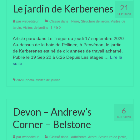
Le jardin de Kerberenes
21
SEP 2020
par
webediteur
|
Classé dans :
Flore
,
Structure de jardin
,
Visites de
jardin
,
Visites de jardins
|
0
Article paru dans Le Trégor du jeudi 17 septembre 2020
Au-dessus de la baie de Pellinec, à Penvénan, le jardin
de Kerberenes est né de dix années de travail acharné.
Publié le 19 Sep 20 à 6:26 Depuis Les étages …
Lire la
suite­­
2020
,
photo
,
Visites de jardins
Devon – Andrew’s
6
JUIL 2020
Corner – Belstone
par
webediteur
|
Classé dans :
Adhérents
,
Arbre
,
Structure de jardin
,