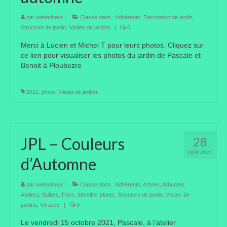
Portes ouvertes
par
webediteur
|
Classé dans :
Adhérents
,
Décoration de jardin
,
Structure de jardin
,
Visites de jardins
|
0
Visites de jardins
Merci à Lucien et Michel T pour leurs photos. Cliquez sur
ce lien pour visualiser les photos du jardin de Pascale et
Autres
Benoit à Ploubezre
Flore et faune
2021
,
photo
,
Visites de jardins
Flore
Arbustes
JPL – Couleurs
28
Graminées
NOV 2021
d’Automne
Vivaces
Faune
par
webediteur
|
Classé dans :
Adhérents
,
Arbres
,
Arbustes
,
Ateliers
,
Bulbes
,
Flore
,
Identifier plante
,
Structure de jardin
,
Visites de
Oiseaux
jardins
,
Vivaces
|
0
Le vendredi 15 octobre 2021, Pascale, à l’atelier
Et aussi…