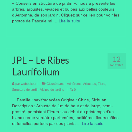
« Conseils en structure de jardin », nous a présenté les
arbres, arbustes, vivaces et bulbes aux belles couleurs
Liens préférés de JPL
d’Automne, de son jardin. Cliquez sur ce lien pour voir les
photos de Pascale mi …
Lire la suite­­
Dictons
Recettes
Entrées
JPL – Le Ribes
12
Plats principaux
AVR 2021
Laurifolium
Desserts
Boissons
par
webediteur
|
Classé dans :
Adhérents
,
Arbustes
,
Flore
,
Structure de jardin
,
Visites de jardins
|
0
Autres
Famille : saxifragacées Origine : Chine, Sichuan
Description : Arbuste de 1m de haut et de large, semi-
Infos pratiques
prostré, persistant Fleurs : au début du printemps d’un
blanc crème verdâtre parfumées, mellifères, fleurs mâles
Règlement Intérieur – Statuts et cotisation JPL
et femelles portées par des plants …
Lire la suite­­
2016/17