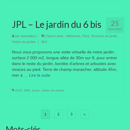
JPL – Le jardin du 6 bis
25
MAI 2020
par
webediteur
|
Classé dans :
Adhérents
,
Flore
,
Structure de jardin
,
Visites de jardins
|
0
Nous vous proposons une visite virtuelle de notre jardin :
surface 2 000 m2, longue allée de 30m sur 8, pour entrer
dans le reste du jardin, bordée d’arbres et arbustes avec
vivaces au pied. Terre de champ maraicher, altitude 45m,
mer à …
Lire la suite­­
2020
,
DMS
,
photo
,
Visites de jardins
Pagination
1
2
3
»
des
Mots-clés