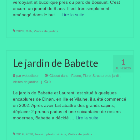
verdoyant et bucolique près du parc de Bossuet. C’est
encore un jeunot de 8 ans. Il est très simplement
aménagé dans le but …
Lire la suite­­
2020
,
MJA
,
Visites de jardins
Le jardin de Babette
1
JUIN 2020
par
webediteur
|
Classé dans :
Faune
,
Flore
,
Structure de jardin
,
Visites de jardins
|
0
Le jardin de Babette et Laurent, est situé à quelques
encablures de Dinan, en Ille et Vilaine, il a été commencé
en 2002. Après avoir fait abattre des grands sapins,
déplacer 2 prunus padus et une soixantaine de rosiers
modernes, Babette a décidé …
Lire la suite­­
2019
,
2020
,
bassin
,
photo
,
vidéos
,
Visites de jardins