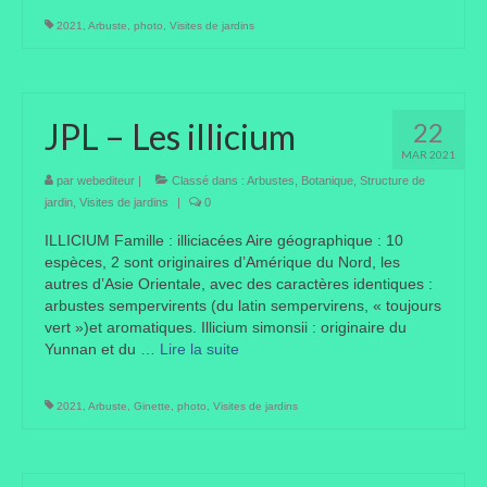
Où trouver le local de JPL ?
2021
,
Arbuste
,
photo
,
Visites de jardins
Qui sommes-nous ?
Annonces
JPL – Les illicium
22
MAR 2021
par
webediteur
|
Classé dans :
Arbustes
,
Botanique
,
Structure de
jardin
,
Visites de jardins
|
0
ILLICIUM Famille : illiciacées Aire géographique : 10
espèces, 2 sont originaires d’Amérique du Nord, les
autres d’Asie Orientale, avec des caractères identiques :
arbustes sempervirents (du latin sempervirens, « toujours
vert »)et aromatiques. Illicium simonsii : originaire du
Yunnan et du …
Lire la suite­­
2021
,
Arbuste
,
Ginette
,
photo
,
Visites de jardins