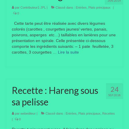
JAN 2019
par
Contributeur1 JPL
|
Classé dans :
Entrées
,
Plats principaux
|
0
Cette tarte peut être réalisée avec divers légumes
colorés (carottes , courgettes jaunes/ vertes, panais,
poivrons, asperges etc…) taillables en lanières pour une
présentation en spirale. Celle présentée ci-dessous
comporte les ingrédients suivants: – 1 pate feuilletée, 3
carottes, 3 courgettes …
Lire la suite­­
Recette : Hareng sous
24
SEP 2018
sa pelisse
par
webediteur
|
Classé dans :
Entrées
,
Plats principaux
,
Recettes
|
0