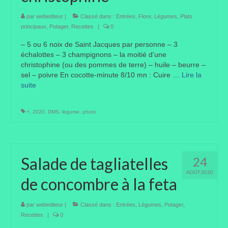
Taille des arbres et arbustes
par
webediteur
|
Classé dans :
Entrées
,
Flore
,
Légumes
,
Plats
principaux
,
Potager
,
Recettes
|
0
Vannerie
– 5 ou 6 noix de Saint Jacques par personne – 3
échalottes – 3 champignons – la moitié d’une
Autres
christophine (ou des pommes de terre) – huile – beurre –
sel – poivre En cocotte-minute 8/10 mn : Cuire …
Lire la
Bibliothèque
suite­­
Nouveautés
+
,
2020
,
DMS
,
legume
,
photo
Revues
Listes
Salade de tagliatelles
24
Evénements
AOÛT 2020
de concombre à la feta
Amis jardiniers du Devon
Fête des plantes
par
webediteur
|
Classé dans :
Entrées
,
Légumes
,
Potager
,
Recettes
|
0
Florescence