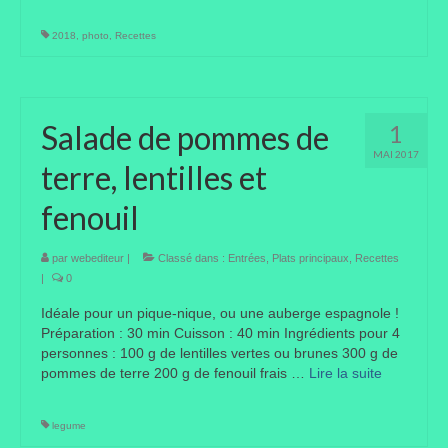
2018
,
photo
,
Recettes
Salade de pommes de
1
MAI 2017
terre, lentilles et
fenouil
par
webediteur
|
Classé dans :
Entrées
,
Plats principaux
,
Recettes
|
0
Idéale pour un pique-nique, ou une auberge espagnole !
Préparation : 30 min Cuisson : 40 min Ingrédients pour 4
personnes : 100 g de lentilles vertes ou brunes 300 g de
pommes de terre 200 g de fenouil frais …
Lire la suite­­
legume