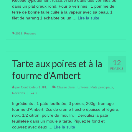
Recette typiquement russe. A faire dans des verrines ou
dans un plat creux rond. Pour 6 verrines : 1 pomme de
terre de bonne taille cuite à la vapeur avec sa peau. 1
filet de hareng 1 échalote ou un …
Lire la suite­­
2018
,
Recettes
Tarte aux poires et à la
12
FÉV 2018
fourme d’Ambert
par
Contributeur1 JPL
|
Classé dans :
Entrées
,
Plats principaux
,
Recettes
|
0
Ingrédients : 1 pâte feuilletée, 3 poires, 200gr fromage
fourme d’Ambert, 2cs de crème fraiche épaisse et légère,
noix, 1/2 citron, poivre du moulin. Déroulez la pâte
feuilletée dans un moule à tarte. Piquez le fond et
couvrez avec deux …
Lire la suite­­