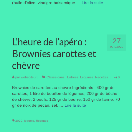
(huile d’olive, vinaigre balsamique …
Lire la suite­­
Liens préférés de JPL
Dictons
Recettes
L’heure de l’apéro :
27
Entrées
JUIL 2020
Brownies carottes et
Plats principaux
chèvre
Desserts
par
webediteur
|
Classé dans :
Entrées
,
Légumes
,
Recettes
|
0
Boissons
Brownies de carottes au chèvre Ingrédients : 400 gr de
carottes, 1 litre de bouillon de légumes, 200 gr de bûche
Autres
de chèvre, 2 oeufs, 125 gr de beurre, 150 gr de farine, 70
gr de noix de pécan, sel, …
Lire la suite­­
Infos pratiques
Règlement Intérieur – Statuts et cotisation JPL
2020
,
legume
,
Recettes
2016/17