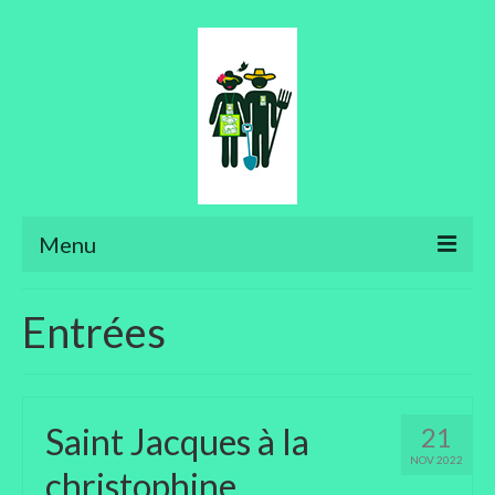
Menu
Ateliers
Entrées
Aménager son jardin
Art floral
Saint Jacques à la
21
Bonsaïs
NOV 2022
christophine
Potager