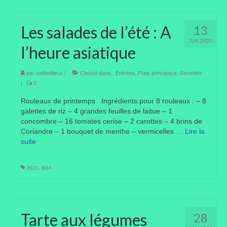
Où trouver le local de JPL ?
Les salades de l’été : A
13
Qui sommes-nous ?
JUIL 2020
l’heure asiatique
Annonces
par
webediteur
|
Classé dans :
Entrées
,
Plats principaux
,
Recettes
|
0
Rouleaux de printemps Ingrédients pour 8 rouleaux : – 8
galettes de riz – 4 grandes feuilles de laitue – 1
concombre – 16 tomates cerise – 2 carottes – 4 brins de
Coriandre – 1 bouquet de menthe – vermicelles …
Lire la
suite­­
2020
,
MJA
Tarte aux légumes
28