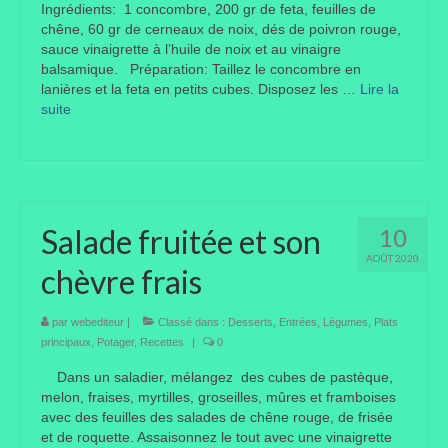
Ingrédients: 1 concombre, 200 gr de feta, feuilles de
chêne, 60 gr de cerneaux de noix, dés de poivron rouge,
Portes ouvertes
sauce vinaigrette à l’huile de noix et au vinaigre
balsamique. Préparation: Taillez le concombre en
Visites de jardins
lanières et la feta en petits cubes. Disposez les …
Lire la
suite­­
Autres
Flore et faune
Flore
Salade fruitée et son
10
Arbustes
AOÛT 2020
chèvre frais
Graminées
Vivaces
par
webediteur
|
Classé dans :
Desserts
,
Entrées
,
Légumes
,
Plats
principaux
,
Potager
,
Recettes
|
0
Faune
Dans un saladier, mélangez des cubes de pastèque,
melon, fraises, myrtilles, groseilles, mûres et framboises
Oiseaux
avec des feuilles des salades de chêne rouge, de frisée
et de roquette. Assaisonnez le tout avec une vinaigrette
Et aussi…