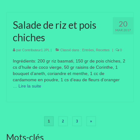
Salade de riz et pois
20
MAR 2017
chiches
par
Contributeur1 JPL
|
Classé dans :
Entrées
,
Recettes
|
0
Ingrédients: 200 gr riz basmati, 150 gr de pois chiches, 2
cs d’huile de coco vierge, 50 gr raisins de Corinthe, 1
bouquet d’aneth, coriandre et menthe, 1 cc de
cardamome en poudre, 1 cs d’eau de fleurs d’oranger
…
Lire la suite­­
Pagination
1
2
3
»
des
Mots-clés