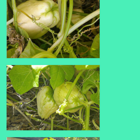
Liens préférés de JPL
Dictons
Recettes
Entrées
Plats principaux
Desserts
Boissons
Autres
Infos pratiques
Règlement Intérieur – Statuts et cotisation JPL
2016/17