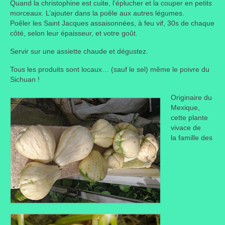
Quand la christophine est cuite, l’éplucher et la couper en petits
morceaux. L’ajouter dans la poêle aux autres légumes.
Portes ouvertes
Poêler les Saint Jacques assaisonnées, à feu vif, 30s de chaque
côté, selon leur épaisseur, et votre goût.
Visites de jardins
Servir sur une assiette chaude et dégustez.
Autres
Tous les produits sont locaux… (sauf le sel) même le poivre du
Flore et faune
Sichuan !
Originaire du
Flore
Mexique,
cette plante
Arbustes
vivace de
la famille des
Graminées
Vivaces
Faune
Oiseaux
Et aussi…