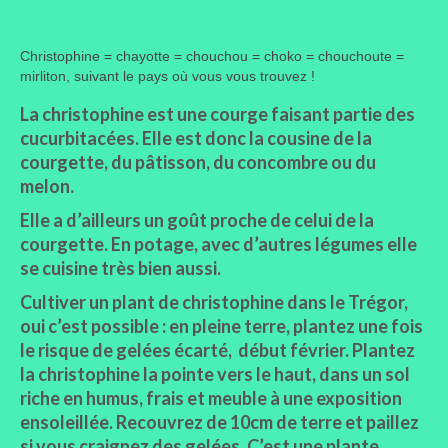
Christophine = chayotte = chouchou = choko = chouchoute =
mirliton, suivant le pays où vous vous trouvez !
La christophine est une
courge faisant partie des
cucurbitacées
. Elle est donc la cousine de la
courgette, du pâtisson, du concombre ou du
melon.
Elle a d’ailleurs un goût proche de celui de la
courgette. En potage, avec d’autres légumes elle
se cuisine très bien aussi.
Cultiver un plant de christophine dans le Trégor,
oui c’est possible : en pleine terre, plantez une fois
le risque de gelées écarté, début février. Plantez
la christophine la pointe vers le haut, dans un sol
riche en humus, frais et meuble à une exposition
ensoleillée. Recouvrez de 10cm de terre et paillez
si vous craignez des gelées. C’est une plante