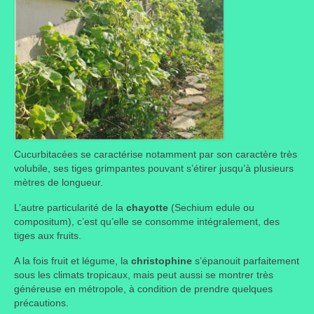
Où trouver le local de JPL ?
Qui sommes-nous ?
Annonces
Cucurbitacées se caractérise notamment par son caractère très
volubile, ses tiges grimpantes pouvant s’étirer jusqu’à plusieurs
mètres de longueur.
L’autre particularité de la
chayotte
(Sechium edule ou
compositum), c’est qu’elle se consomme intégralement, des
tiges aux fruits.
A la fois fruit et légume, la
christophine
s’épanouit parfaitement
sous les climats tropicaux, mais peut aussi se montrer très
généreuse en métropole, à condition de prendre quelques
précautions.