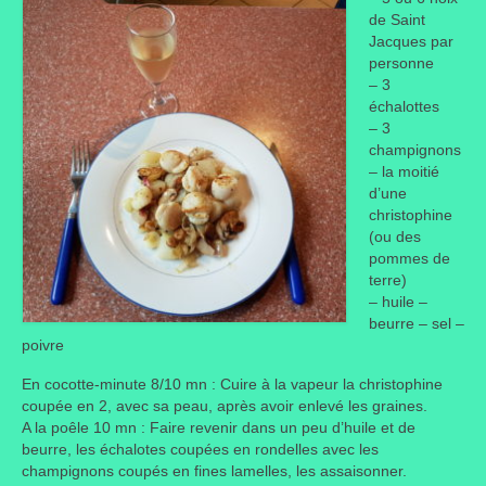
de Saint
Taille des arbres et arbustes
Jacques par
personne
Vannerie
– 3
échalottes
Autres
– 3
champignons
Bibliothèque
– la moitié
d’une
Nouveautés
christophine
(ou des
Revues
pommes de
terre)
Listes
– huile –
beurre – sel –
poivre
Evénements
En cocotte-minute 8/10 mn : Cuire à la vapeur la christophine
Amis jardiniers du Devon
coupée en 2, avec sa peau, après avoir enlevé les graines.
A la poêle 10 mn : Faire revenir dans un peu d’huile et de
Fête des plantes
beurre, les échalotes coupées en rondelles avec les
champignons coupés en fines lamelles, les assaisonner.
Florescence