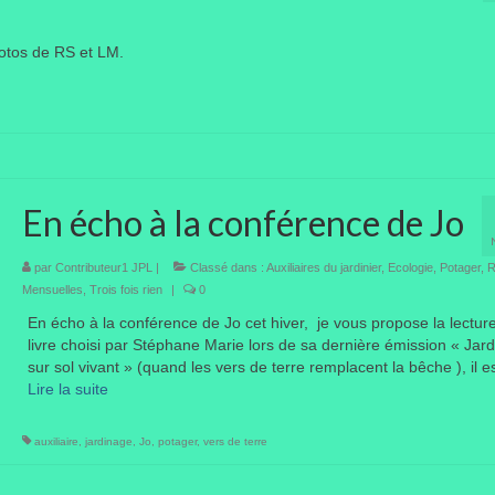
tos de RS et LM.
En écho à la conférence de Jo
par
Contributeur1 JPL
|
Classé dans :
Auxiliaires du jardinier
,
Ecologie
,
Potager
,
R
Mensuelles
,
Trois fois rien
|
0
En écho à la conférence de Jo cet hiver, je vous propose la lectur
livre choisi par Stéphane Marie lors de sa dernière émission « Jard
sur sol vivant » (quand les vers de terre remplacent la bêche ), il 
Lire la suite­­
auxiliaire
,
jardinage
,
Jo
,
potager
,
vers de terre