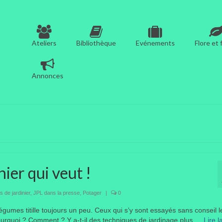
Ateliers
Bibliothèque
Evénements
Flore et
Annonces
nier qui veut !
 de jardinier
,
JPL dans la presse
,
Potager
|
0
légumes titille toujours un peu. Ceux qui s’y sont essayés sans conseil l
Pourquoi ? Comment ? Y a-t-il des techniques de jardinage plus …
Lire l