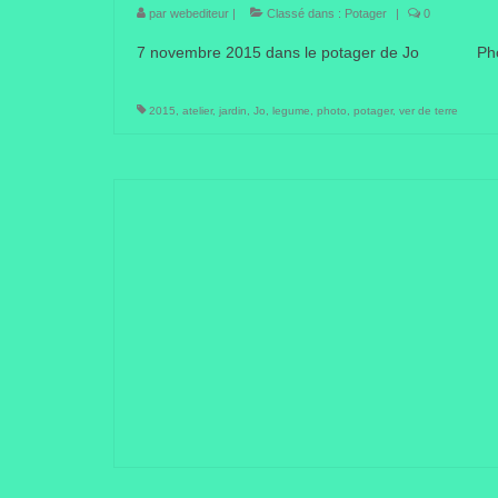
par
webediteur
|
Classé dans :
Potager
|
0
7 novembre 2015 dans le potager de Jo Pho
2015
,
atelier
,
jardin
,
Jo
,
legume
,
photo
,
potager
,
ver de terre