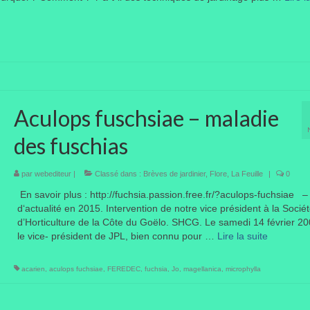
Aculops fuschsiae – maladie
des fuschias
par
webediteur
|
Classé dans :
Brèves de jardinier
,
Flore
,
La Feuille
|
0
En savoir plus : http://fuchsia.passion.free.fr/?aculops-fuchsiae 
d‘actualité en 2015. Intervention de notre vice président à la Socié
d’Horticulture de la Côte du Goëlo. SHCG. Le samedi 14 février 20
le vice- président de JPL, bien connu pour …
Lire la suite­­
acarien
,
aculops fuchsiae
,
FEREDEC
,
fuchsia
,
Jo
,
magellanica
,
microphylla