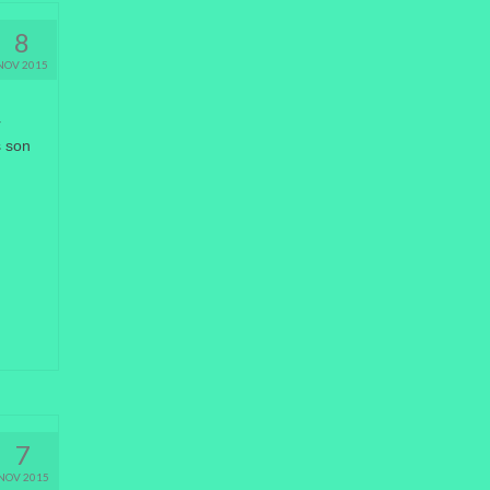
8
NOV 2015
r
s son
7
NOV 2015