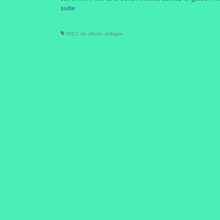
suite­­
2017
,
Jo
,
photo
,
potager