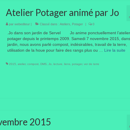
Atelier Potager animé par Jo
par
webediteur
|
Classé dans :
Ateliers
,
Potager
|
0
.Jo dans son jardin de Servel Jo anime ponctuellement l’atelie
potager depuis le printemps 2009. Samedi 7 novembre 2015, dan
jardin, nous avons parlé compost, indésirables, travail de la terre,
utilisation de la houe pour faire des rangs plus ou …
Lire la suite­­
2015
,
atelier
,
compost
,
DMS
,
Jo
,
lecture
,
liens
,
potager
,
ver de terre
ovembre 2015