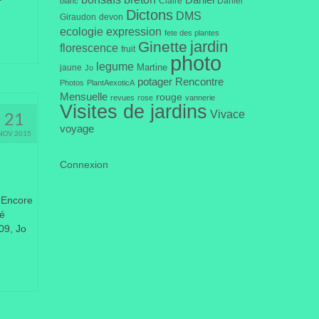
Daniel
Claire
Daniel
blanc
Dictons
DMS
Giraudon
devon
ecologie
expression
fete des plantes
jardin
Ginette
florescence
fruit
photo
legume
Martine
jaune
Jo
potager
Rencontre
Photos
PlantAexoticA
Mensuelle
rouge
revues
rose
vannerie
Visites de jardins
Vivace
21
voyage
NOV 2015
Connexion
– Encore
té
09, Jo