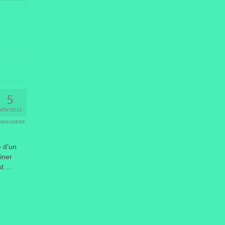
5
NOV 2015
encontres
e d’un
iner
est …