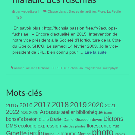
Taille des arbres et arbustes
par
webediteur
|
Classé dans :
Brèves de jardinier
,
Flore
,
La Feuille
|
0
Vannerie
En savoir plus : http://fuchsia.passion.free.fr/?aculops-
fuchsiae – Encore d‘actualité en 2015. Intervention de
Autres
notre vice président à la Société d’Horticulture de la Côte
du Goëlo. SHCG. Le samedi 14 février 2009, Jo le vice-
Bibliothèque
président de JPL, bien connu pour …
Lire la suite­­
Nouveautés
acarien
,
aculops fuchsiae
,
FEREDEC
,
fuchsia
,
Jo
,
magellanica
,
microphylla
Revues
Listes
Mots-clés
Evénements
2017
2018
2019
2020
2016
2015
2021
Amis jardiniers du Devon
2022
Arbuste
atelier
bibliothèque
2025
2023
blanc
Dictons
bonsaïs
breton
Daniel
Claire
Daniel Giraudon
devon
Fête des plantes
DMS
ecologie
expression
florescence
fruit
fete des plantes
photo
jardin
Ginette
Florescence
legume
Martine
jaune
Jo
Photos