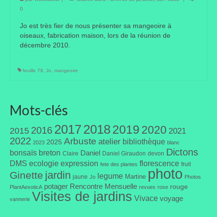
0
Taille des arbres et arbustes
Jo est très fier de nous présenter sa mangeoire à
Vannerie
oiseaux, fabrication maison, lors de la réunion de
décembre 2010.
Autres
feuille 79
,
Jo
,
mangeoire
Bibliothèque
Nouveautés
Mots-clés
Revues
2017
2018
2019
2020
2016
2015
2021
Listes
2022
Arbuste
atelier
bibliothèque
2025
2023
blanc
Dictons
bonsaïs
breton
Daniel
Evénements
Claire
Daniel Giraudon
devon
DMS
ecologie
expression
florescence
fruit
fete des plantes
photo
jardin
Ginette
Amis jardiniers du Devon
legume
Martine
jaune
Jo
Photos
potager
Rencontre Mensuelle
rouge
PlantAexoticA
revues
rose
Visites de jardins
Fête des plantes
Vivace
voyage
vannerie
Florescence