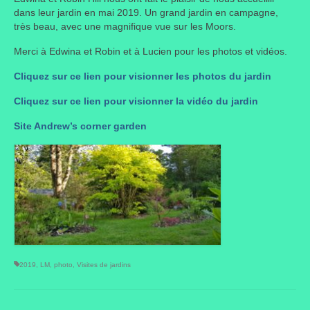
dans leur jardin en mai 2019. Un grand jardin en campagne,
Taille des arbres et arbustes
très beau, avec une magnifique vue sur les Moors.
Vannerie
Merci à Edwina et Robin et à Lucien pour les photos et vidéos.
Cliquez sur ce lien pour visionner les photos du jardin
Autres
Cliquez sur ce lien pour visionner la vidéo du jardin
Bibliothèque
Site Andrew’s corner garden
Nouveautés
Revues
Listes
Evénements
Amis jardiniers du Devon
2019
,
LM
,
photo
,
Visites de jardins
Fête des plantes
Florescence