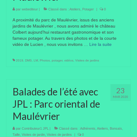
par
webediteur
|
Classé dans :
Ateliers
,
Potager
|
0
A proximité du parc de Maulévrier, issus des anciens
jardins de Maulévrier , nous avons admiré le château
Colbert aujourd’hui restaurant gastronomique et son
fameux potager. Au travers des photos et de la courte
vidéo de Lucien , nous vous invitons …
Lire la suite­­
2019
,
DMS
,
LM
,
Photos
,
potager
,
vidéos
,
Visites de jardins
Balades de l’été avec
23
MAR 2020
JPL : Parc oriental de
Maulévrier
par
Contributeur1 JPL
|
Classé dans :
Adhérents
,
Ateliers
,
Bonsaïs
,
Taille
,
Visites de jardin
,
Visites de jardins
|
0