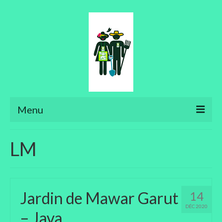
Menu
Ateliers
LM
Aménager son jardin
Art floral
Jardin de Mawar Garut
14
Bonsaïs
DÉC 2020
– Java
Potager