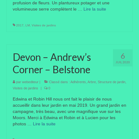
profusion de fleurs. Un plantureux potager et une
volumineuse serre complètent le …
Lire la suite­­
Portes ouvertes
Visites de jardins
2017
,
LM
,
Visites de jardins
Autres
Flore et faune
Devon – Andrew’s
6
Flore
JUIL 2020
Corner – Belstone
Arbustes
par
webediteur
|
Classé dans :
Adhérents
,
Arbre
,
Structure de jardin
,
Graminées
Visites de jardins
|
0
Edwina et Robin Hill nous ont fait le plaisir de nous
Vivaces
accueillir dans leur jardin en mai 2019. Un grand jardin en
campagne, très beau, avec une magnifique vue sur les
Faune
Moors. Merci à Edwina et Robin et à Lucien pour les
photos …
Lire la suite­­
Oiseaux
Et aussi…