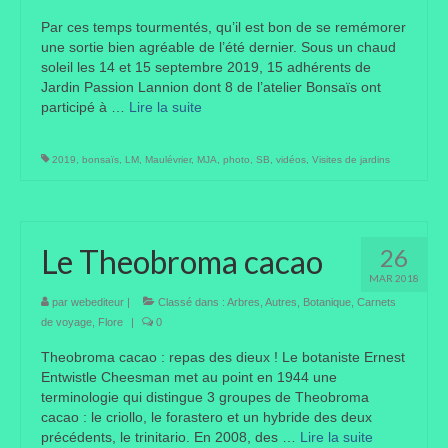
Par ces temps tourmentés, qu’il est bon de se remémorer
une sortie bien agréable de l’été dernier. Sous un chaud
soleil les 14 et 15 septembre 2019, 15 adhérents de
Jardin Passion Lannion dont 8 de l’atelier Bonsaïs ont
participé à …
Lire la suite­­
2019
,
bonsaïs
,
LM
,
Maulévrier
,
MJA
,
photo
,
SB
,
vidéos
,
Visites de jardins
Le Theobroma cacao
26
MAR 2018
par
webediteur
|
Classé dans :
Arbres
,
Autres
,
Botanique
,
Carnets
de voyage
,
Flore
|
0
Theobroma cacao : repas des dieux ! Le botaniste Ernest
Entwistle Cheesman met au point en 1944 une
terminologie qui distingue 3 groupes de Theobroma
cacao : le criollo, le forastero et un hybride des deux
précédents, le trinitario. En 2008, des …
Lire la suite­­