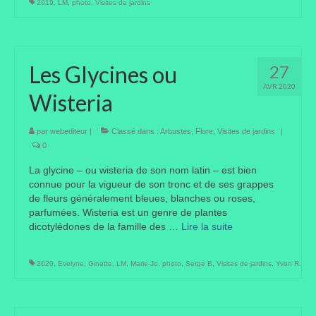
2019
,
LM
,
photo
,
Visites de jardins
Liens préférés de JPL
Dictons
Les Glycines ou
27
Recettes
AVR 2020
Wisteria
Entrées
par
webediteur
|
Classé dans :
Arbustes
,
Flore
,
Visites de jardins
|
Plats principaux
0
La glycine – ou wisteria de son nom latin – est bien
Desserts
connue pour la vigueur de son tronc et de ses grappes
de fleurs généralement bleues, blanches ou roses,
Boissons
parfumées. Wisteria est un genre de plantes
dicotylédones de la famille des …
Lire la suite­­
Autres
Infos pratiques
2020
,
Evelyne
,
Ginette
,
LM
,
Marie-Jo
,
photo
,
Serge B
,
Visites de jardins
,
Yvon R.
Règlement Intérieur – Statuts et cotisation JPL
2016/17