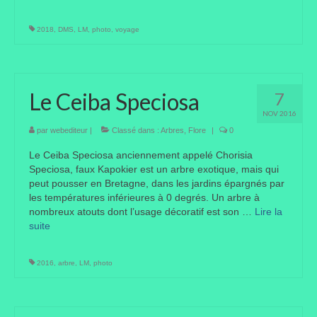
2018
,
DMS
,
LM
,
photo
,
voyage
Le Ceiba Speciosa
7
NOV 2016
par
webediteur
|
Classé dans :
Arbres
,
Flore
|
0
Le Ceiba Speciosa anciennement appelé Chorisia
Speciosa, faux Kapokier est un arbre exotique, mais qui
peut pousser en Bretagne, dans les jardins épargnés par
les températures inférieures à 0 degrés. Un arbre à
nombreux atouts dont l’usage décoratif est son …
Lire la
suite­­
2016
,
arbre
,
LM
,
photo