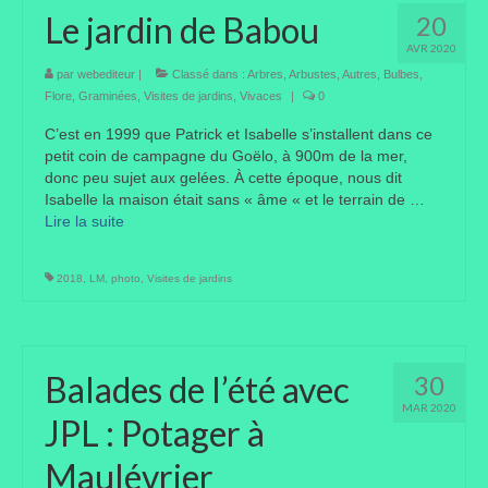
Le jardin de Babou
20
Où trouver le local de JPL ?
AVR 2020
Qui sommes-nous ?
par
webediteur
|
Classé dans :
Arbres
,
Arbustes
,
Autres
,
Bulbes
,
Flore
,
Graminées
,
Visites de jardins
,
Vivaces
|
0
Annonces
C’est en 1999 que Patrick et Isabelle s’installent dans ce
petit coin de campagne du Goëlo, à 900m de la mer,
donc peu sujet aux gelées. À cette époque, nous dit
Isabelle la maison était sans « âme « et le terrain de …
Lire la suite­­
2018
,
LM
,
photo
,
Visites de jardins
Balades de l’été avec
30
MAR 2020
JPL : Potager à
Maulévrier