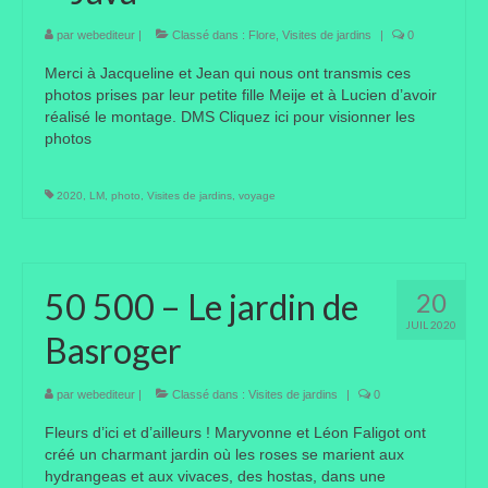
Taille des arbres et arbustes
par
webediteur
|
Classé dans :
Flore
,
Visites de jardins
|
0
Merci à Jacqueline et Jean qui nous ont transmis ces
Vannerie
photos prises par leur petite fille Meije et à Lucien d’avoir
réalisé le montage. DMS Cliquez ici pour visionner les
Autres
photos
Bibliothèque
2020
,
LM
,
photo
,
Visites de jardins
,
voyage
Nouveautés
Revues
50 500 – Le jardin de
20
Listes
JUIL 2020
Basroger
Evénements
Amis jardiniers du Devon
par
webediteur
|
Classé dans :
Visites de jardins
|
0
Fleurs d’ici et d’ailleurs ! Maryvonne et Léon Faligot ont
Fête des plantes
créé un charmant jardin où les roses se marient aux
hydrangeas et aux vivaces, des hostas, dans une
Florescence