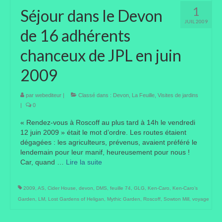
1
Séjour dans le Devon
JUIL 2009
de 16 adhérents
chanceux de JPL en juin
2009
par
webediteur
|
Classé dans :
Devon
,
La Feuille
,
Visites de jardins
|
0
« Rendez-vous à Roscoff au plus tard à 14h le vendredi
12 juin 2009 » était le mot d’ordre. Les routes étaient
dégagées : les agriculteurs, prévenus, avaient préféré le
lendemain pour leur manif, heureusement pour nous !
Car, quand …
Lire la suite­­
2009
,
AS
,
Cider House
,
devon
,
DMS
,
feuille 74
,
GLG
,
Ken-Caro
,
Ken-Caro’s
Garden
,
LM
,
Lost Gardens of Heligan
,
Mythic Garden
,
Roscoff
,
Sowton Mill
,
voyage