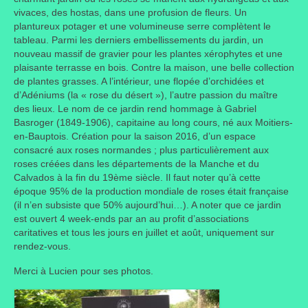
vivaces, des hostas, dans une profusion de fleurs. Un
Taille des arbres et arbustes
plantureux potager et une volumineuse serre complètent le
tableau. Parmi les derniers embellissements du jardin, un
Vannerie
nouveau massif de gravier pour les plantes xérophytes et une
plaisante terrasse en bois. Contre la maison, une belle collection
Autres
de plantes grasses. A l’intérieur, une flopée d’orchidées et
d’Adéniums (la « rose du désert »), l’autre passion du maître
Bibliothèque
des lieux. Le nom de ce jardin rend hommage à Gabriel
Basroger (1849-1906), capitaine au long cours, né aux Moitiers-
Nouveautés
en-Bauptois. Création pour la saison 2016, d’un espace
consacré aux roses normandes ; plus particulièrement aux
Revues
roses créées dans les départements de la Manche et du
Calvados à la fin du 19ème siècle. Il faut noter qu’à cette
Listes
époque 95% de la production mondiale de roses était française
(il n’en subsiste que 50% aujourd’hui…). A noter que ce jardin
est ouvert 4 week-ends par an au profit d’associations
Evénements
caritatives et tous les jours en juillet et août, uniquement sur
rendez-vous.
Amis jardiniers du Devon
Merci à Lucien pour ses photos.
Fête des plantes
Florescence