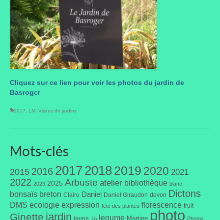
Portes ouvertes
Visites de jardins
Autres
Flore et faune
Cliquez sur ce lien pour voir les photos du jardin de
Basrog
er
Flore
2017
,
LM
,
Visites de jardins
Arbustes
Graminées
Mots-clés
Vivaces
2017
2018
2019
2020
2016
2015
2021
Faune
2022
Arbuste
atelier
bibliothèque
2025
2023
blanc
Dictons
bonsaïs
breton
Daniel
Claire
Daniel Giraudon
devon
Oiseaux
DMS
ecologie
expression
florescence
fruit
fete des plantes
photo
jardin
Ginette
legume
Et aussi…
Martine
jaune
Jo
Photos