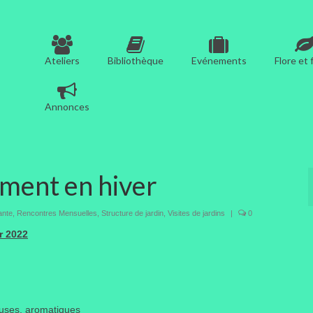
Ateliers
Bibliothèque
Evénements
Flore et
Annonces
ément en hiver
lante
,
Rencontres Mensuelles
,
Structure de jardin
,
Visites de jardins
|
0
er 2022
leuses, aromatiques