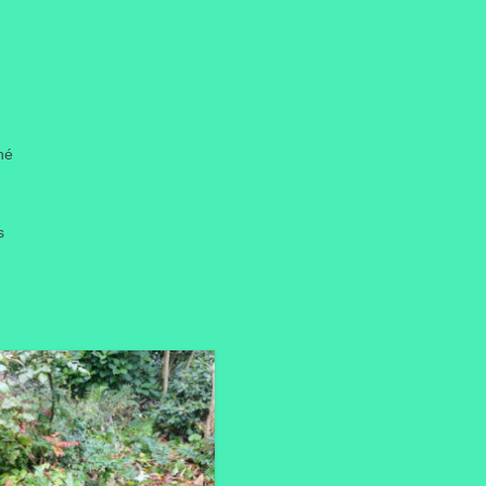
iné
s