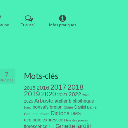
 faune
Et aussi…
Infos pratiques
7
Mots-clés
FÉV 2022
2017
2018
2016
2015
2019
2020
2022
2021
2023
Arbuste
atelier
bibliothèque
2025
bonsaïs
breton
Daniel
Claire
Daniel
blanc
Dictons
DMS
Giraudon
devon
ecologie
expression
fete des plantes
jardin
Ginette
florescence
fruit