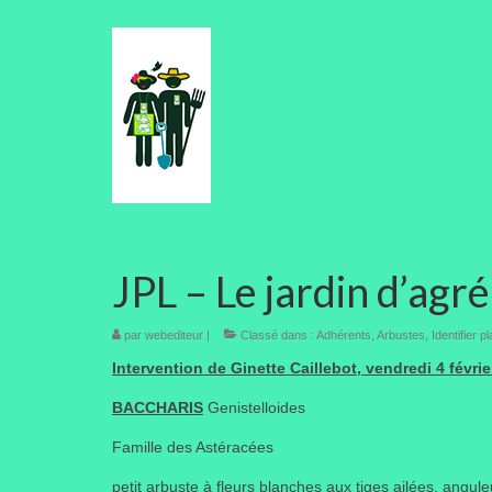
JPL – Le jardin d’agr
par
webediteur
|
Classé dans :
Adhérents
,
Arbustes
,
Identifier p
Intervention de Ginette Caillebot, vendredi 4 févri
BACCHARIS
Genistelloides
Famille des Astéracées
petit arbuste à fleurs blanches aux tiges ailées, angu