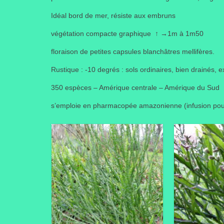
Idéal bord de mer, résiste aux embruns
végétation compacte graphique
↑
→
1m à 1m50
floraison de petites capsules blanchâtres mellifères.
Rustique : -10 degrés : sols ordinaires, bien drainés, 
350 espèces – Amérique centrale – Amérique du Sud
s’emploie en pharmacopée amazonienne (infusion pour 