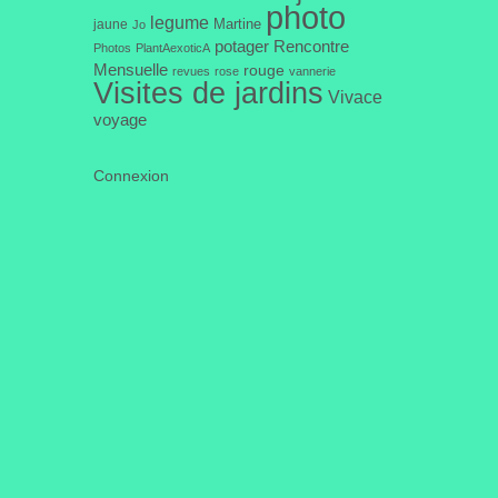
photo
legume
Martine
jaune
Jo
potager
Rencontre
Photos
PlantAexoticA
Mensuelle
rouge
revues
rose
vannerie
Visites de jardins
Vivace
voyage
Connexion