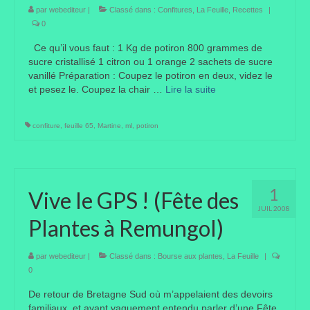
par
webediteur
|
Classé dans :
Confitures
,
La Feuille
,
Recettes
|
0
Ce qu’il vous faut : 1 Kg de potiron 800 grammes de
sucre cristallisé 1 citron ou 1 orange 2 sachets de sucre
vanillé Préparation : Coupez le potiron en deux, videz le
et pesez le. Coupez la chair …
Lire la suite­­
confiture
,
feuille 65
,
Martine
,
ml
,
potiron
1
Vive le GPS ! (Fête des
JUIL 2008
Plantes à Remungol)
par
webediteur
|
Classé dans :
Bourse aux plantes
,
La Feuille
|
0
De retour de Bretagne Sud où m’appelaient des devoirs
familiaux, et ayant vaguement entendu parler d’une Fête