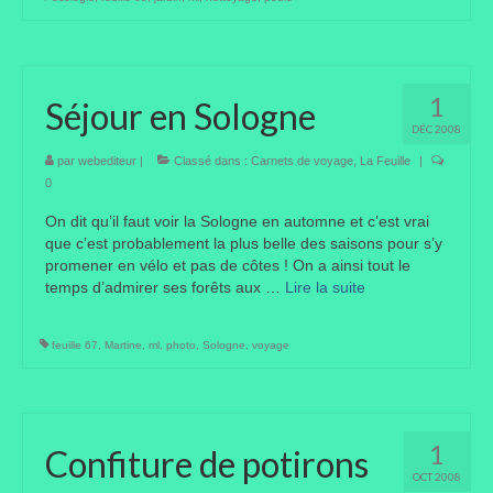
1
Séjour en Sologne
DÉC 2008
par
webediteur
|
Classé dans :
Carnets de voyage
,
La Feuille
|
0
On dit qu’il faut voir la Sologne en automne et c’est vrai
que c’est probablement la plus belle des saisons pour s’y
promener en vélo et pas de côtes ! On a ainsi tout le
temps d’admirer ses forêts aux …
Lire la suite­­
feuille 67
,
Martine
,
ml
,
photo
,
Sologne
,
voyage
1
Confiture de potirons
OCT 2008