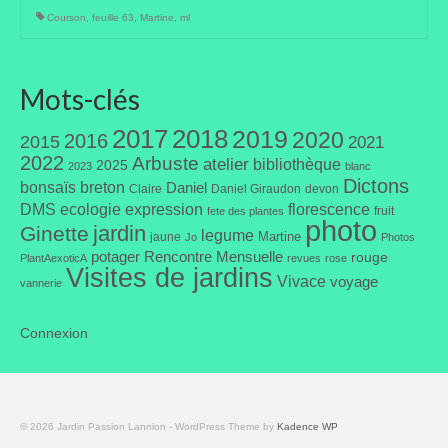
Courson
,
feuille 63
,
Martine
,
ml
Mots-clés
2017
2018
2019
2020
2016
2015
2021
2022
Arbuste
atelier
bibliothèque
2025
2023
blanc
Dictons
bonsaïs
breton
Daniel
Claire
Daniel Giraudon
devon
DMS
ecologie
expression
florescence
fruit
fete des plantes
photo
jardin
Ginette
legume
Martine
jaune
Jo
Photos
potager
Rencontre Mensuelle
rouge
PlantAexoticA
revues
rose
Visites de jardins
Vivace
voyage
vannerie
Connexion
© 2026 Jardin Passion Lannion - WordPress Theme by
Kadence WP