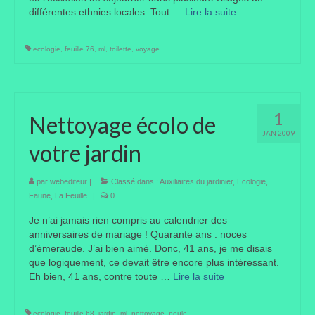
différentes ethnies locales. Tout …
Lire la suite­­
Où trouver le local de JPL ?
Qui sommes-nous ?
ecologie
,
feuille 76
,
ml
,
toilette
,
voyage
Annonces
1
Nettoyage écolo de
JAN 2009
votre jardin
par
webediteur
|
Classé dans :
Auxiliaires du jardinier
,
Ecologie
,
Faune
,
La Feuille
|
0
Je n’ai jamais rien compris au calendrier des
anniversaires de mariage ! Quarante ans : noces
d’émeraude. J’ai bien aimé. Donc, 41 ans, je me disais
que logiquement, ce devait être encore plus intéressant.
Eh bien, 41 ans, contre toute …
Lire la suite­­
ecologie
,
feuille 68
,
jardin
,
ml
,
nettoyage
,
poule