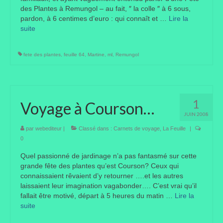
des Plantes à Remungol – au fait, ″ la colle ″ à 6 sous,
pardon, à 6 centimes d’euro : qui connaît et …
Lire la
suite­­
fete des plantes
,
feuille 64
,
Martine
,
ml
,
Remungol
1
Voyage à Courson…
JUIN 2008
par
webediteur
|
Classé dans :
Carnets de voyage
,
La Feuille
|
0
Quel passionné de jardinage n’a pas fantasmé sur cette
grande fête des plantes qu’est Courson? Ceux qui
connaissaient rêvaient d’y retourner ….et les autres
laissaient leur imagination vagabonder…. C’est vrai qu’il
fallait être motivé, départ à 5 heures du matin …
Lire la
suite­­