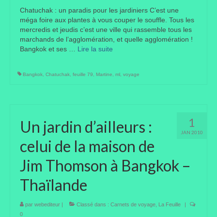
Chatuchak : un paradis pour les jardiniers C’est une
Portes ouvertes
méga foire aux plantes à vous couper le souffle. Tous les
mercredis et jeudis c’est une ville qui rassemble tous les
Visites de jardins
marchands de l’agglomération, et quelle agglomération !
Bangkok et ses …
Lire la suite­­
Autres
Bangkok
,
Chatuchak
,
feuille 79
,
Martine
,
ml
,
voyage
Flore et faune
Flore
Arbustes
1
Un jardin d’ailleurs :
JAN 2010
Graminées
celui de la maison de
Vivaces
Jim Thomson à Bangkok –
Faune
Thaïlande
Oiseaux
par
webediteur
|
Classé dans :
Carnets de voyage
,
La Feuille
|
0
Et aussi…