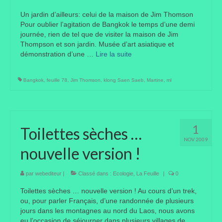
Un jardin d’ailleurs: celui de la maison de Jim Thomson
Liens préférés de JPL
Pour oublier l’agitation de Bangkok le temps d’une demi
journée, rien de tel que de visiter la maison de Jim
Dictons
Thompson et son jardin. Musée d’art asiatique et
démonstration d’une …
Lire la suite­­
Recettes
Entrées
Bangkok
,
feuille 78
,
Jim Thomson
,
klong Saen Saeb
,
Martine
,
ml
Plats principaux
Desserts
1
Toilettes sèches …
Boissons
NOV 2009
nouvelle version !
Autres
par
webediteur
|
Classé dans :
Ecologie
,
La Feuille
|
0
Infos pratiques
Toilettes sèches … nouvelle version ! Au cours d’un trek,
ou, pour parler Français, d’une randonnée de plusieurs
Règlement Intérieur – Statuts et cotisation JPL
jours dans les montagnes au nord du Laos, nous avons
2016/17
eu l’occasion de séjourner dans plusieurs villages de