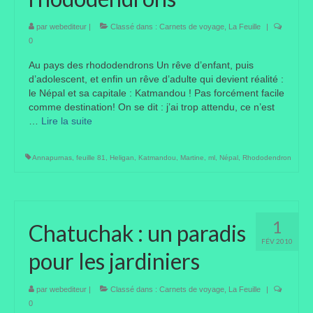
Taille des arbres et arbustes
par
webediteur
|
Classé dans :
Carnets de voyage
,
La Feuille
|
0
Vannerie
Au pays des rhododendrons Un rêve d’enfant, puis
d’adolescent, et enfin un rêve d’adulte qui devient réalité :
Autres
le Népal et sa capitale : Katmandou ! Pas forcément facile
comme destination! On se dit : j’ai trop attendu, ce n’est
Bibliothèque
…
Lire la suite­­
Nouveautés
Annapurnas
,
feuille 81
,
Heligan
,
Katmandou
,
Martine
,
ml
,
Népal
,
Rhododendron
Revues
Listes
Evénements
1
Chatuchak : un paradis
FÉV 2010
Amis jardiniers du Devon
pour les jardiniers
Fête des plantes
par
webediteur
|
Classé dans :
Carnets de voyage
,
La Feuille
|
0
Florescence