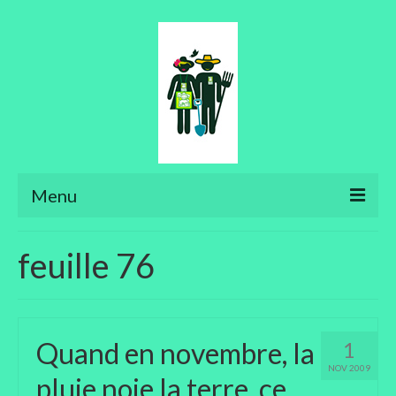
Menu
Ateliers
feuille 76
Aménager son jardin
Art floral
Quand en novembre, la
1
Bonsaïs
NOV 2009
pluie noie la terre, ce
Potager