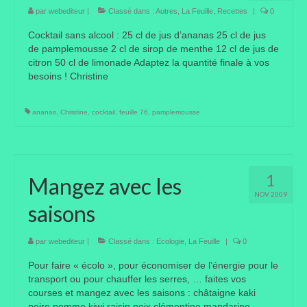
par
webediteur
|
Classé dans :
Autres
,
La Feuille
,
Recettes
|
0
Où trouver le local de JPL ?
Cocktail sans alcool : 25 cl de jus d’ananas 25 cl de jus
Qui sommes-nous ?
de pamplemousse 2 cl de sirop de menthe 12 cl de jus de
citron 50 cl de limonade Adaptez la quantité finale à vos
Annonces
besoins ! Christine
ananas
,
Christine
,
cocktail
,
feuille 76
,
pamplemousse
1
Mangez avec les
NOV 2009
saisons
par
webediteur
|
Classé dans :
Ecologie
,
La Feuille
|
0
Pour faire « écolo », pour économiser de l’énergie pour le
transport ou pour chauffer les serres, … faites vos
courses et mangez avec les saisons : châtaigne kaki
poire pomme kiwi raisin noix clémentine mandarine