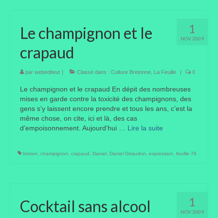
Liens préférés de JPL
1
Le champignon et le
Dictons
NOV 2009
crapaud
Recettes
par
webediteur
|
Classé dans :
Culture Bretonne
,
La Feuille
|
0
Entrées
Le champignon et le crapaud En dépit des nombreuses
Plats principaux
mises en garde contre la toxicité des champignons, des
gens s’y laissent encore prendre et tous les ans, c’est la
Desserts
même chose, on cite, ici et là, des cas
d’empoisonnement. Aujourd’hui …
Lire la suite­­
Boissons
breton
,
champignon
,
crapaud
,
Daniel
,
Daniel Giraudon
,
expression
,
feuille 76
Autres
Infos pratiques
Règlement Intérieur – Statuts et cotisation JPL
1
Cocktail sans alcool
2016/17
NOV 2009