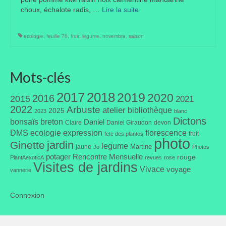
choux, échalote radis, …
Lire la suite­­
ecologie
,
feuille 76
,
fruit
,
legume
,
novembre
,
saison
Mots-clés
2017
2018
2019
2020
2016
2015
2021
2022
Arbuste
atelier
bibliothèque
2025
2023
blanc
Dictons
bonsaïs
breton
Daniel
Claire
Daniel Giraudon
devon
DMS
ecologie
expression
florescence
fruit
fete des plantes
photo
jardin
Ginette
legume
Martine
jaune
Jo
Photos
potager
Rencontre Mensuelle
rouge
PlantAexoticA
revues
rose
Visites de jardins
Vivace
voyage
vannerie
Connexion