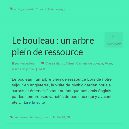
ecologie
Portes ouvertes
,
feuille 76
,
ml
,
toilette
,
voyage
Visites de jardins
Autres
1
Le bouleau : un arbre
NOV 2009
Flore et faune
plein de ressource
Flore
par
webediteur
|
Classé dans :
Autres
,
Carnets de voyage
,
Flore
,
Arbustes
Visites de jardin
|
0
Le bouleau : un arbre plein de ressource Lors de notre
Graminées
séjour en Angleterre, la visite de Mythic garden nous a
surpris et émerveillés tout autant que nos amis Anglais
Vivaces
par les nombreuses variétés de bouleaux qui y avaient
été …
Lire la suite­­
Faune
Oiseaux
betulaceae
,
bouleau
,
devon
,
feuille 76
,
GL
Et aussi…