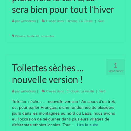
sera bien pour tout l’hiver
Taille des arbres et arbustes
Vannerie
par
webediteur
|
Classé dans :
Dictons
,
La Feuille
|
0
Autres
Dictons
,
feuille 76
,
novembre
Bibliothèque
Nouveautés
1
Toilettes sèches …
Revues
NOV 2009
nouvelle version !
Listes
par
webediteur
|
Classé dans :
Ecologie
,
La Feuille
|
0
Evénements
Toilettes sèches … nouvelle version ! Au cours d’un trek,
Amis jardiniers du Devon
ou, pour parler Français, d’une randonnée de plusieurs
jours dans les montagnes au nord du Laos, nous avons
Fête des plantes
eu l’occasion de séjourner dans plusieurs villages de
différentes ethnies locales. Tout …
Lire la suite­­
Florescence