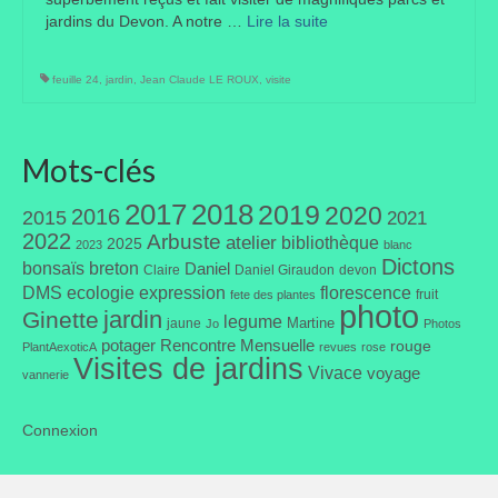
jardins du Devon. A notre …
Où trouver le local de JPL ?
Lire la suite­­
Qui sommes-nous ?
feuille 24
,
jardin
,
Jean Claude LE ROUX
,
visite
Annonces
Mots-clés
2017
2018
2019
2020
2016
2015
2021
2022
Arbuste
atelier
bibliothèque
2025
2023
blanc
Dictons
bonsaïs
breton
Daniel
Claire
Daniel Giraudon
devon
DMS
ecologie
expression
florescence
fruit
fete des plantes
photo
jardin
Ginette
legume
Martine
jaune
Jo
Photos
potager
Rencontre Mensuelle
rouge
PlantAexoticA
revues
rose
Visites de jardins
Vivace
voyage
vannerie
Connexion