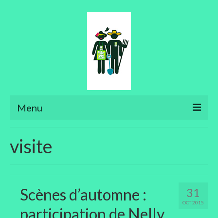
Menu
Ateliers
visite
Aménager son jardin
Art floral
Scènes d’automne :
31
Bonsaïs
OCT 2015
participation de Nelly
Potager