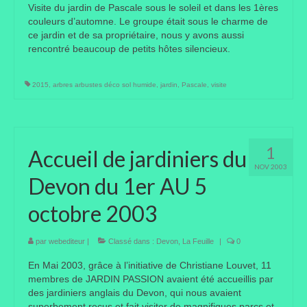
Visite du jardin de Pascale sous le soleil et dans les 1ères
couleurs d’automne. Le groupe était sous le charme de
Liens préférés de JPL
ce jardin et de sa propriétaire, nous y avons aussi
rencontré beaucoup de petits hôtes silencieux.
Dictons
Recettes
2015
,
arbres arbustes déco sol humide
,
jardin
,
Pascale
,
visite
Entrées
Plats principaux
1
Accueil de jardiniers du
Desserts
NOV 2003
Devon du 1er AU 5
Boissons
octobre 2003
Autres
par
webediteur
|
Classé dans :
Devon
,
La Feuille
|
0
Infos pratiques
En Mai 2003, grâce à l’initiative de Christiane Louvet, 11
Règlement Intérieur – Statuts et cotisation JPL
membres de JARDIN PASSION avaient été accueillis par
2016/17
des jardiniers anglais du Devon, qui nous avaient
superbement reçus et fait visiter de magnifiques parcs et