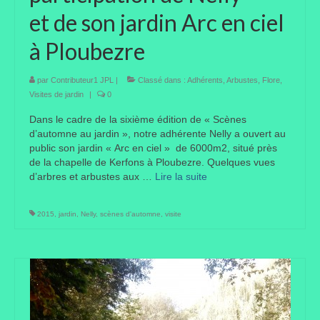
et de son jardin Arc en ciel
Taille des arbres et arbustes
à Ploubezre
Vannerie
Autres
par
Contributeur1 JPL
|
Classé dans :
Adhérents
,
Arbustes
,
Flore
,
Visites de jardin
|
0
Bibliothèque
Dans le cadre de la sixième édition de « Scènes
d’automne au jardin », notre adhérente Nelly a ouvert au
Nouveautés
public son jardin « Arc en ciel » de 6000m2, situé près
de la chapelle de Kerfons à Ploubezre. Quelques vues
Revues
d’arbres et arbustes aux …
Lire la suite­­
Listes
2015
,
jardin
,
Nelly
,
scènes d'automne
,
visite
Evénements
Amis jardiniers du Devon
Fête des plantes
Florescence