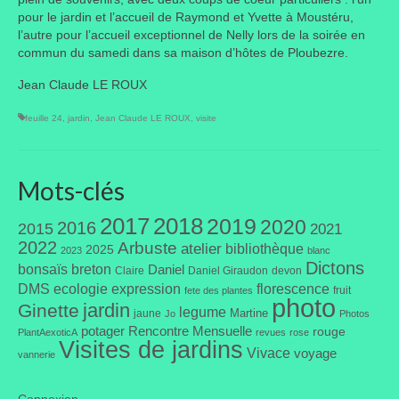
pour le jardin et l’accueil de Raymond et Yvette à Moustéru,
Liens préférés de JPL
l’autre pour l’accueil exceptionnel de Nelly lors de la soirée en
commun du samedi dans sa maison d’hôtes de Ploubezre.
Dictons
Jean Claude LE ROUX
Recettes
feuille 24
,
jardin
,
Jean Claude LE ROUX
,
visite
Entrées
Plats principaux
Mots-clés
Desserts
2017
2018
2019
2020
2016
2015
2021
2022
Arbuste
atelier
bibliothèque
2025
2023
blanc
Boissons
Dictons
bonsaïs
breton
Daniel
Claire
Daniel Giraudon
devon
DMS
ecologie
expression
florescence
Autres
fruit
fete des plantes
photo
jardin
Ginette
legume
Martine
jaune
Jo
Photos
Infos pratiques
potager
Rencontre Mensuelle
rouge
PlantAexoticA
revues
rose
Visites de jardins
Vivace
voyage
vannerie
Règlement Intérieur – Statuts et cotisation JPL
2016/17
Connexion