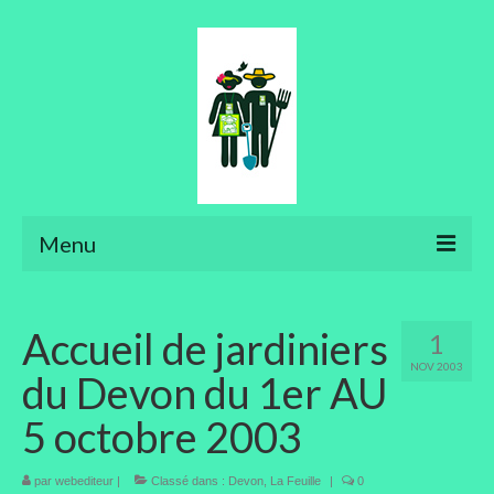
Menu
Ateliers
Accueil de jardiniers
1
Aménager son jardin
NOV 2003
du Devon du 1er AU
Art floral
5 octobre 2003
Bonsaïs
par
webediteur
Potager
|
Classé dans :
Devon
,
La Feuille
|
0