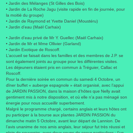
• Jardin des Mélanges (St Gilles des Bois)
• Jardin de La Roche Jagu (visite rapide en fin de journée, pour
Portes ouvertes
la moitié du groupe)
• Jardin de Raymond et Yvette Daniel (Moustéru)
Visites de jardins
• Jardin d’eau (Maël Carhaix)
Autres
• Jardin d’eau privé de Mr Y. Guellec (Maël Carhaix)
• Jardin de Mr et Mme Ollivier (Garland)
Flore et faune
• Jardin Exotique de Roscoff.
L’accueil se faisait dans les familles et des membres de J.P. se
Flore
sont également joints au groupe pour les différentes visites.
Les déjeuners étaient pris en commun à Tréguier, Callac et
Arbustes
Roscoff.
Pour la dernière soirée en commun du samedi 4 Octobre, un
Graminées
dîner buffet « auberge espagnole » était organisé, avec l’appui
de JARDIN PASSION, dans la maison d’hôtes que Nelly avait
Vivaces
gentiment mis à notre disposition, et où elle n’a pas ménagé son
énergie pour nous accueillir superbement.
Faune
Malgré le programme chargé, certains anglais et leurs hôtes ont
pu participer à la bourse aux plantes JARDIN PASSION du
Oiseaux
dimanche matin 5 Octobre, avant leur départ de Lannion. De
l’avis unanime de nos amis anglais, leur séjour fut très réussi et
Et aussi…
plein de souvenirs, avec deux coups de coeur particuliers : l’un