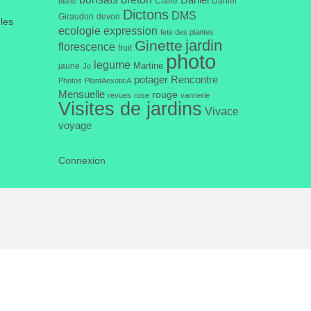
Daniel
Claire
Daniel
blanc
Dictons
DMS
Giraudon
devon
les
ecologie
expression
fete des plantes
jardin
Ginette
florescence
fruit
photo
legume
Martine
jaune
Jo
potager
Rencontre
Photos
PlantAexoticA
Mensuelle
rouge
revues
rose
vannerie
Visites de jardins
Vivace
voyage
Connexion