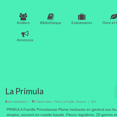
Ateliers
Bibliothèque
Evénements
Flore et
Annonces
La Primula
par
webediteur
|
Classé dans :
Flore
,
La Feuille
,
Vivaces
|
0
PRIMULA Famille Primulaceae Plante herbacée en général aux feui
simples, souvent en rosette basale. Fleurs régulières. 20 genres 