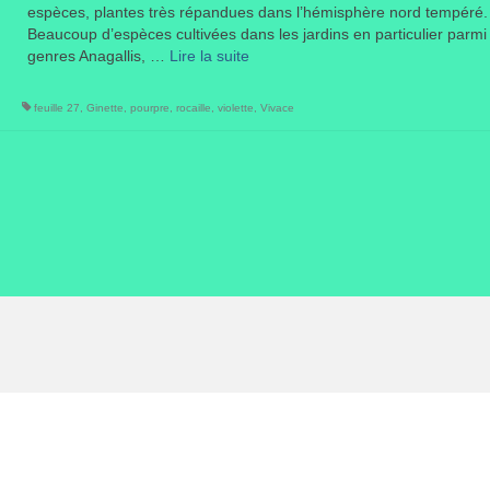
espèces, plantes très répandues dans l’hémisphère nord tempéré.
Beaucoup d’espèces cultivées dans les jardins en particulier parmi 
genres Anagallis, …
Lire la suite­­
feuille 27
,
Ginette
,
pourpre
,
rocaille
,
violette
,
Vivace