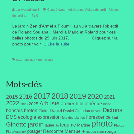
Taille des arbres et arbustes
par
webediteur
|
Classé dans :
Adhérents
,
Visites de jardin
,
Visites
de jardins
|
0
Vannerie
Le jardin Zen d’Armel à Ploumilliau vu à travers l’objectif
de Roland Soulabail. Merci à Mado et Roland pour ces
Autres
belles photos du 29 juin 2017. Cliquez sur la
photo pour voir …
Lire la suite­­
Bibliothèque
Nouveautés
2017
,
jardin
,
photo
,
Roland
Revues
Mots-clés
Listes
2017
2018
2019
2020
Evénements
2016
2015
2021
2022
Arbuste
atelier
bibliothèque
2025
2023
blanc
Amis jardiniers du Devon
Dictons
bonsaïs
breton
Daniel
Claire
Daniel Giraudon
devon
DMS
ecologie
expression
florescence
fruit
fete des plantes
Fête des plantes
photo
jardin
Ginette
legume
Martine
jaune
Jo
Photos
potager
Rencontre Mensuelle
rouge
Florescence
PlantAexoticA
revues
rose