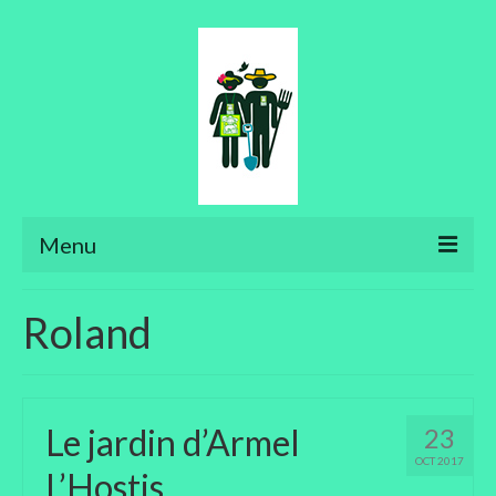
Menu
Ateliers
Roland
Aménager son jardin
Art floral
Le jardin d’Armel
23
Bonsaïs
OCT 2017
L’Hostis
Potager