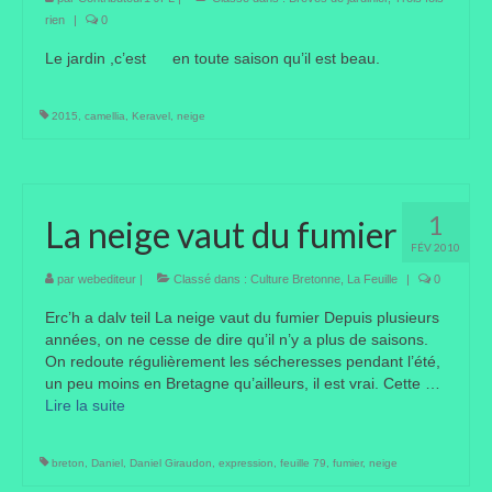
rien
|
0
Taille des arbres et arbustes
Le jardin ,c’est en toute saison qu’il est beau.
Vannerie
2015
,
camellia
,
Keravel
,
neige
Autres
Bibliothèque
Nouveautés
1
La neige vaut du fumier
FÉV 2010
Revues
par
webediteur
|
Classé dans :
Culture Bretonne
,
La Feuille
|
0
Listes
Erc’h a dalv teil La neige vaut du fumier Depuis plusieurs
années, on ne cesse de dire qu’il n’y a plus de saisons.
Evénements
On redoute régulièrement les sécheresses pendant l’été,
un peu moins en Bretagne qu’ailleurs, il est vrai. Cette …
Amis jardiniers du Devon
Lire la suite­­
Fête des plantes
breton
,
Daniel
,
Daniel Giraudon
,
expression
,
feuille 79
,
fumier
,
neige
Florescence