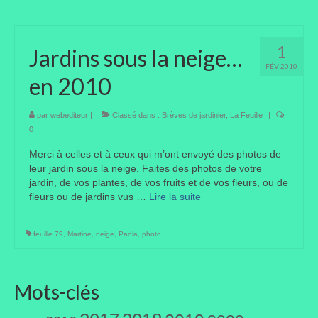
Portes ouvertes
1
Jardins sous la neige…
Visites de jardins
FÉV 2010
en 2010
Autres
Flore et faune
par
webediteur
|
Classé dans :
Brèves de jardinier
,
La Feuille
|
0
Flore
Merci à celles et à ceux qui m’ont envoyé des photos de
leur jardin sous la neige. Faites des photos de votre
Arbustes
jardin, de vos plantes, de vos fruits et de vos fleurs, ou de
fleurs ou de jardins vus …
Lire la suite­­
Graminées
Vivaces
feuille 79
,
Martine
,
neige
,
Paola
,
photo
Faune
Mots-clés
Oiseaux
Et aussi…