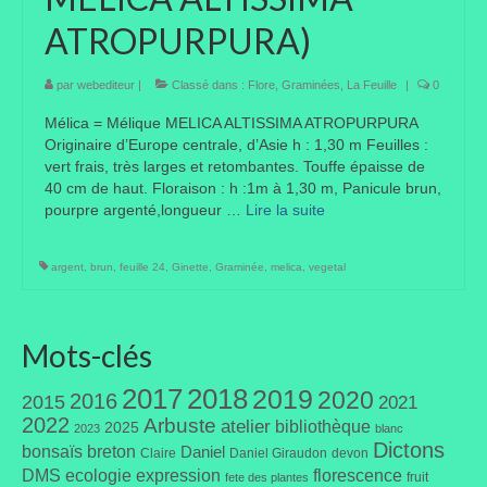
ATROPURPURA)
Taille des arbres et arbustes
Vannerie
par
webediteur
|
Classé dans :
Flore
,
Graminées
,
La Feuille
|
0
Mélica = Mélique MELICA ALTISSIMA ATROPURPURA
Autres
Originaire d’Europe centrale, d’Asie h : 1,30 m Feuilles :
vert frais, très larges et retombantes. Touffe épaisse de
Bibliothèque
40 cm de haut. Floraison : h :1m à 1,30 m, Panicule brun,
pourpre argenté,longueur …
Lire la suite­­
Nouveautés
Revues
argent
,
brun
,
feuille 24
,
Ginette
,
Graminée
,
melica
,
vegetal
Listes
Mots-clés
Evénements
Amis jardiniers du Devon
2017
2018
2019
2020
2016
2015
2021
2022
Arbuste
atelier
bibliothèque
2025
2023
blanc
Fête des plantes
Dictons
bonsaïs
breton
Daniel
Claire
Daniel Giraudon
devon
DMS
ecologie
expression
florescence
fruit
Florescence
fete des plantes