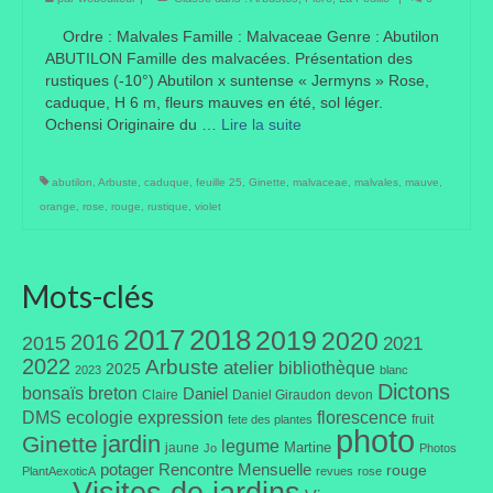
Taille des arbres et arbustes
Ordre : Malvales Famille : Malvaceae Genre : Abutilon
ABUTILON Famille des malvacées. Présentation des
Vannerie
rustiques (-10°) Abutilon x suntense « Jermyns » Rose,
caduque, H 6 m, fleurs mauves en été, sol léger.
Ochensi Originaire du …
Autres
Lire la suite­­
Bibliothèque
abutilon
,
Arbuste
,
caduque
,
feuille 25
,
Ginette
,
malvaceae
,
malvales
,
mauve
,
orange
,
rose
,
rouge
,
rustique
,
violet
Nouveautés
Revues
Mots-clés
Listes
2017
2018
2019
2020
2016
2015
2021
Evénements
2022
Arbuste
atelier
bibliothèque
2025
2023
blanc
Dictons
bonsaïs
breton
Daniel
Amis jardiniers du Devon
Claire
Daniel Giraudon
devon
DMS
ecologie
expression
florescence
fruit
fete des plantes
photo
jardin
Ginette
Fête des plantes
legume
Martine
jaune
Jo
Photos
potager
Rencontre Mensuelle
rouge
PlantAexoticA
revues
rose
Florescence