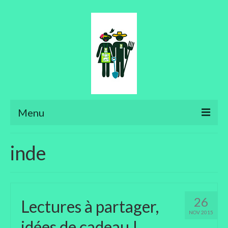
Menu
Ateliers
inde
Aménager son jardin
Art floral
26
Lectures à partager,
Bonsaïs
NOV 2015
idées de cadeau !
Potager