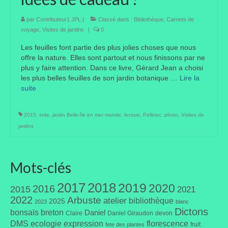
Taille des arbres et arbustes
par
Contributeur1 JPL
|
Classé dans :
Bibliothèque
,
Carnets de
voyage
,
Visites de jardins
|
0
Vannerie
Les feuilles font partie des plus jolies choses que nous
offre la nature. Elles sont partout et nous finissons par ne
Autres
plus y faire attention. Dans ce livre, Gérard Jean a choisi
les plus belles feuilles de son jardin botanique …
Lire la
Bibliothèque
suite­­
Nouveautés
2015
,
inde
,
jardin Belle-île en mer monde
,
lecture
,
Pellinec
,
photo
,
Visites de
Revues
jardins
Listes
Evénements
Mots-clés
Amis jardiniers du Devon
2017
2018
2019
2020
2016
2015
2021
2022
Arbuste
atelier
bibliothèque
2025
2023
blanc
Fête des plantes
Dictons
bonsaïs
breton
Daniel
Claire
Daniel Giraudon
devon
DMS
ecologie
expression
florescence
Florescence
fruit
fete des plantes