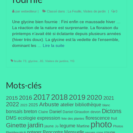
Taille des arbres et arbustes
par
webediteur
|
Classé dans :
La Feuille
,
Visites de jardin
|
0
Vannerie
Une glycine bien fournie : Fini enfin ce maussade hiver …
La réaction de la nature est surprenante. La floraison du
printemps n’avait été si éclatante depuis plusieurs années
Autres
(hiver très doux). La glycine est:la vedette de l’ensemble,
dominant les …
Lire la suite­­
Bibliothèque
Nouveautés
feuille 73
,
glycine
,
JG
,
Visites de jardins
,
YG
Revues
Listes
Mots-clés
Evénements
2017
2018
2019
2020
2016
2015
2021
2022
Arbuste
atelier
bibliothèque
2025
2023
blanc
Amis jardiniers du Devon
Dictons
bonsaïs
breton
Daniel
Claire
Daniel Giraudon
devon
DMS
ecologie
expression
florescence
Fête des plantes
fruit
fete des plantes
photo
jardin
Ginette
legume
Martine
jaune
Jo
Photos
Florescence
potager
Rencontre Mensuelle
rouge
PlantAexoticA
revues
rose