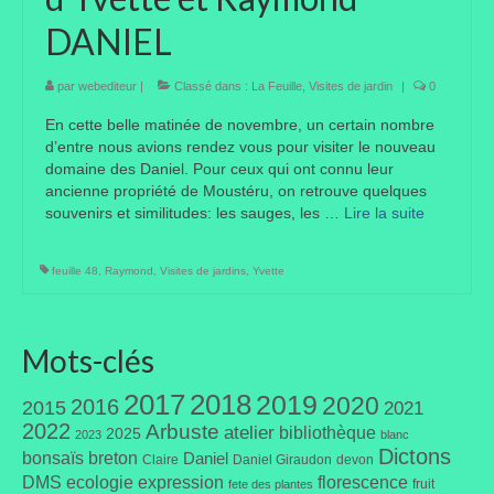
DANIEL
Taille des arbres et arbustes
Vannerie
par
webediteur
|
Classé dans :
La Feuille
,
Visites de jardin
|
0
En cette belle matinée de novembre, un certain nombre
Autres
d’entre nous avions rendez vous pour visiter le nouveau
domaine des Daniel. Pour ceux qui ont connu leur
Bibliothèque
ancienne propriété de Moustéru, on retrouve quelques
souvenirs et similitudes: les sauges, les …
Lire la suite­­
Nouveautés
Revues
feuille 48
,
Raymond
,
Visites de jardins
,
Yvette
Listes
Mots-clés
Evénements
Amis jardiniers du Devon
2017
2018
2019
2020
2016
2015
2021
2022
Arbuste
atelier
bibliothèque
2025
2023
blanc
Fête des plantes
Dictons
bonsaïs
breton
Daniel
Claire
Daniel Giraudon
devon
DMS
ecologie
expression
florescence
fruit
Florescence
fete des plantes