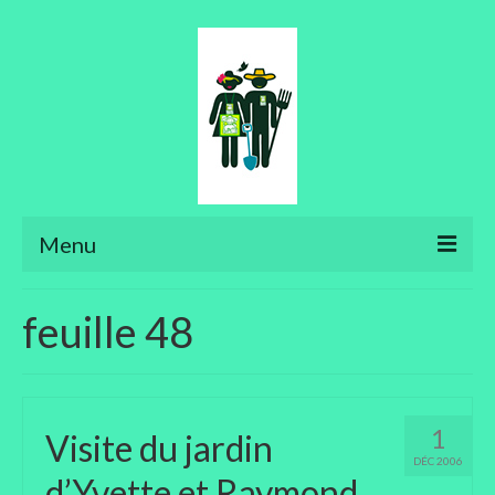
Menu
Ateliers
feuille 48
Aménager son jardin
Art floral
1
Visite du jardin
Bonsaïs
DÉC 2006
d’Yvette et Raymond
Potager