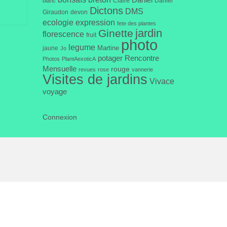
Daniel
Claire
Daniel
blanc
Dictons
DMS
Giraudon
devon
ecologie
expression
fete des plantes
jardin
Ginette
florescence
fruit
photo
legume
Martine
jaune
Jo
potager
Rencontre
Photos
PlantAexoticA
Mensuelle
rouge
revues
rose
vannerie
Visites de jardins
Vivace
voyage
Connexion