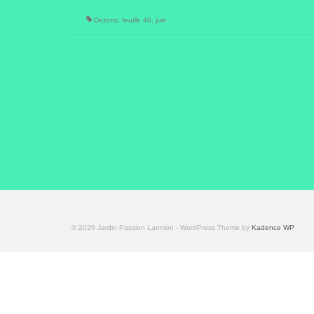
Dictons
,
feuille 46
,
juin
© 2026 Jardin Passion Lannion - WordPress Theme by
Kadence WP