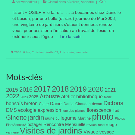
par
webediteur
|
Classé dans :
Ateliers
,
Vannerie
|
0
Portes ouvertes
Ils ont « OSIER » le faire!… … à Louannec chez Danielle
et Lucien, par une belle (et rare) journée de Mai 2008,
Visites de jardins
une vingtaine de jardiniers s’étaient données rendez-
vous, pour assister à l’initiation au travail de l’osier en
Autres
extérieur sous l’égide …
Lire la suite­­
Flore et faune
2008
,
6 bis
,
Christian
,
feuille 63
,
Loic
,
osier
,
vannerie
Flore
Arbustes
Mots-clés
Graminées
2017
2018
2019
2020
2016
2015
2021
2022
Arbuste
atelier
bibliothèque
2025
Vivaces
2023
blanc
Dictons
bonsaïs
breton
Daniel
Claire
Daniel Giraudon
devon
Faune
DMS
ecologie
expression
florescence
fruit
fete des plantes
photo
jardin
Ginette
legume
Martine
jaune
Jo
Photos
Oiseaux
potager
Rencontre Mensuelle
rouge
PlantAexoticA
revues
rose
Visites de jardins
Vivace
voyage
vannerie
Et aussi…