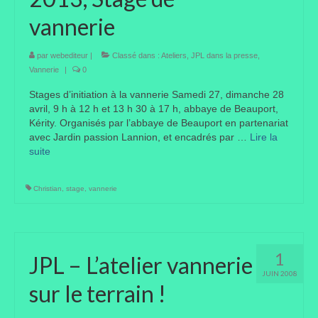
vannerie
Taille des arbres et arbustes
Vannerie
par
webediteur
|
Classé dans :
Ateliers
,
JPL dans la presse
,
Vannerie
|
0
Autres
Stages d’initiation à la vannerie Samedi 27, dimanche 28
avril, 9 h à 12 h et 13 h 30 à 17 h, abbaye de Beauport,
Bibliothèque
Kérity. Organisés par l’abbaye de Beauport en partenariat
avec Jardin passion Lannion, et encadrés par …
Lire la
Nouveautés
suite­­
Revues
Christian
,
stage
,
vannerie
Listes
Evénements
1
Amis jardiniers du Devon
JPL – L’atelier vannerie
JUIN 2008
Fête des plantes
sur le terrain !
Florescence