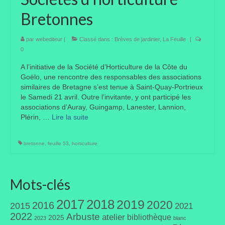
Bretonnes
Taille des arbres et arbustes
Vannerie
par
webediteur
|
Classé dans :
Brèves de jardinier
,
La Feuille
|
0
Autres
A l’initiative de la Société d’Horticulture de la Côte du
Goëlo, une rencontre des responsables des associations
Bibliothèque
similaires de Bretagne s’est tenue à Saint-Quay-Portrieux
le Samedi 21 avril. Outre l’invitante, y ont participé les
Nouveautés
associations d’Auray, Guingamp, Lanester, Lannion,
Plérin, …
Lire la suite­­
Revues
Listes
bretonne
,
feuille 53
,
horticulture
Evénements
Mots-clés
Amis jardiniers du Devon
Fête des plantes
2017
2018
2019
2020
2016
2015
2021
2022
Arbuste
atelier
bibliothèque
2025
2023
blanc
Florescence