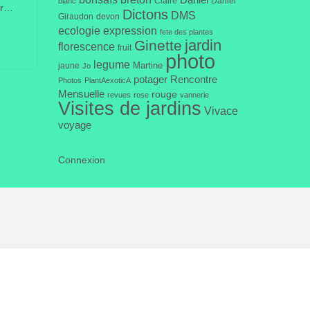
Daniel
Claire
Daniel
blanc
er…
Dictons
DMS
Giraudon
devon
ecologie
expression
fete des plantes
jardin
Ginette
florescence
fruit
photo
legume
Martine
jaune
Jo
potager
Rencontre
Photos
PlantAexoticA
Mensuelle
rouge
revues
rose
vannerie
Visites de jardins
Vivace
voyage
Connexion