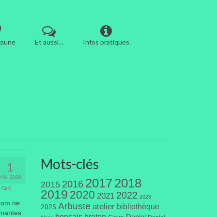
 faune
Et aussi…
Infos pratiques
Mots-clés
1
MAI 2008
2017
2018
2016
2015
0
2019
2020
2022
2021
2023
nom ne
Arbuste
atelier
bibliothèque
2025
armantes
bonsaïs
breton