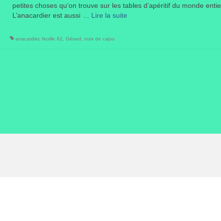
petites choses qu’on trouve sur les tables d’apéritif du monde enti
L’anacardier est aussi …
Lire la suite­­
anacardier
,
feuille 62
,
Gérard
,
noix de cajou