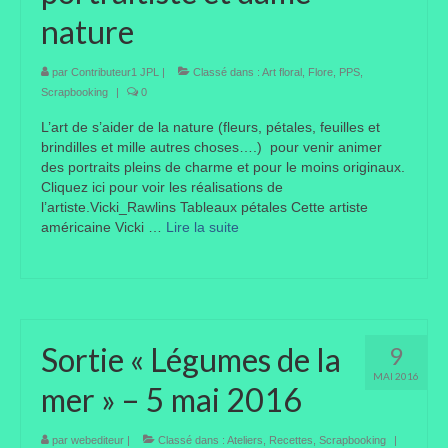
nature
Taille des arbres et arbustes
Vannerie
par
Contributeur1 JPL
|
Classé dans :
Art floral
,
Flore
,
PPS
,
Scrapbooking
|
0
Autres
L’art de s’aider de la nature (fleurs, pétales, feuilles et
brindilles et mille autres choses….) pour venir animer
Bibliothèque
des portraits pleins de charme et pour le moins originaux.
Cliquez ici pour voir les réalisations de
Nouveautés
l’artiste.Vicki_Rawlins Tableaux pétales Cette artiste
américaine Vicki …
Lire la suite­­
Revues
Listes
Evénements
Sortie « Légumes de la
9
Amis jardiniers du Devon
MAI 2016
mer » – 5 mai 2016
Fête des plantes
Florescence
par
webediteur
|
Classé dans :
Ateliers
,
Recettes
,
Scrapbooking
|