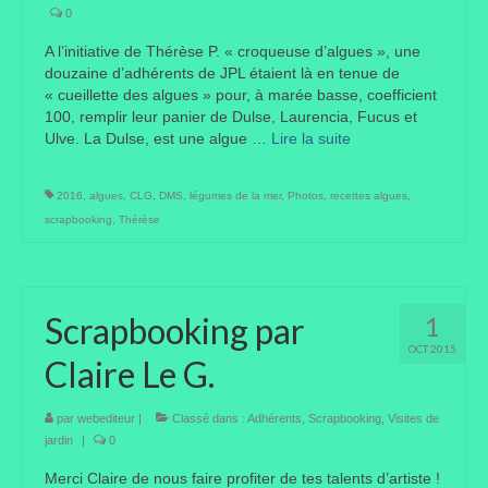
0
Portes ouvertes
A l’initiative de Thérèse P. « croqueuse d’algues », une
douzaine d’adhérents de JPL étaient là en tenue de
Visites de jardins
« cueillette des algues » pour, à marée basse, coefficient
100, remplir leur panier de Dulse, Laurencia, Fucus et
Autres
Ulve. La Dulse, est une algue …
Lire la suite­­
Flore et faune
2016
,
algues
,
CLG
,
DMS
,
légumes de la mer
,
Photos
,
recettes algues
,
Flore
scrapbooking
,
Thérèse
Arbustes
Graminées
Scrapbooking par
1
Vivaces
OCT 2015
Claire Le G.
Faune
par
webediteur
|
Classé dans :
Adhérents
,
Scrapbooking
,
Visites de
Oiseaux
jardin
|
0
Merci Claire de nous faire profiter de tes talents d’artiste !
Et aussi…