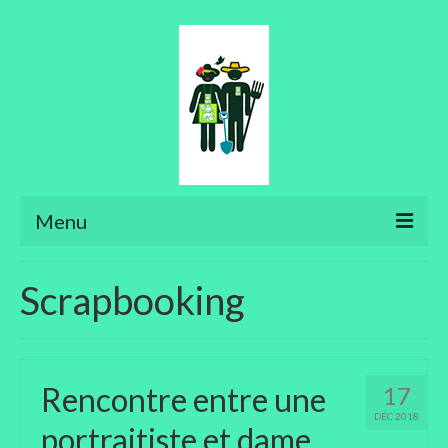
Menu
Ateliers
Scrapbooking
Aménager son jardin
Art floral
Rencontre entre une
17
Bonsaïs
DÉC 2018
portraitiste et dame
Potager