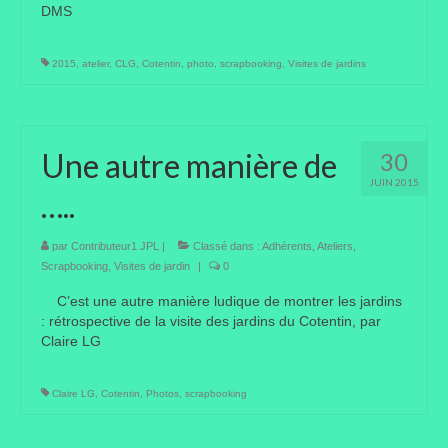
DMS
Liens préférés de JPL
2015
,
atelier
,
CLG
,
Cotentin
,
photo
,
scrapbooking
,
Visites de jardins
Dictons
Recettes
Une autre manière de
30
Entrées
JUIN 2015
…..
Plats principaux
Desserts
par
Contributeur1 JPL
|
Classé dans :
Adhérents
,
Ateliers
,
Scrapbooking
,
Visites de jardin
|
0
Boissons
C’est une autre manière ludique de montrer les jardins
: rétrospective de la visite des jardins du Cotentin, par
Autres
Claire LG
Infos pratiques
Claire LG
,
Cotentin
,
Photos
,
scrapbooking
Règlement Intérieur – Statuts et cotisation JPL
2016/17