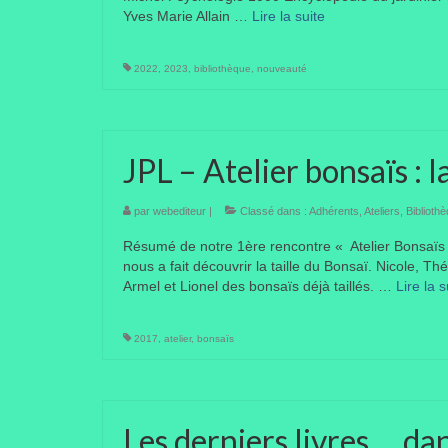
Yves Marie Allain …
Lire la suite­­
2022
,
2023
,
bibliothèque
,
nouveauté
JPL – Atelier bonsaïs : l
par
webediteur
|
Classé dans :
Adhérents
,
Ateliers
,
Biblioth
Résumé de notre 1ère rencontre « Atelier Bonsaï
nous a fait découvrir la taille du Bonsaï. Nicole, T
Armel et Lionel des bonsaïs déjà taillés. …
Lire la su
2017
,
atelier
,
bonsaïs
Les derniers livres … da