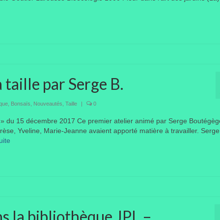
a taille par Serge B.
èque
,
Bonsaïs
,
Nouveautés
,
Taille
|
0
s » du 15 décembre 2017 Ce premier atelier animé par Serge Boutégèg
hérèse, Yveline, Marie-Jeanne avaient apporté matière à travailler. Serge
ite­­
ns la bibliothèque JPL –