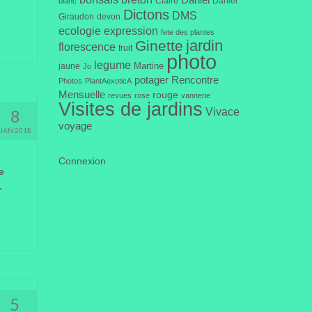
Daniel
Claire
Daniel
blanc
Dictons
DMS
Giraudon
devon
ecologie
expression
fete des plantes
jardin
Ginette
florescence
fruit
photo
legume
Martine
jaune
Jo
potager
Rencontre
Photos
PlantAexoticA
Mensuelle
rouge
revues
rose
vannerie
Visites de jardins
Vivace
8
voyage
JAN 2018
Connexion
e
,
5