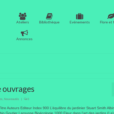
Ateliers
Bibliothèque
Evénements
Flore et
Annonces
e ouvrages
tes
,
Nouveautés
|
0
tre Auteurs Editeur Index 900 L’équilibre du jardinier Stuart Smith Albi
bio Goutier Larousse Bioécologie 1000 Fleur dans l’art des jardins (La)