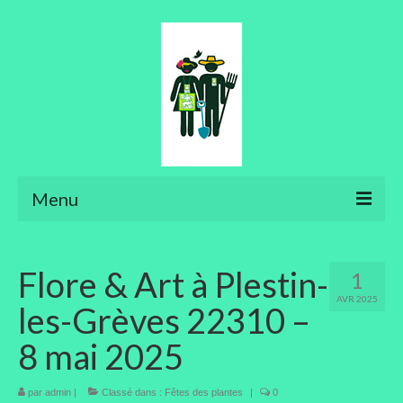
Menu
Ateliers
Flore & Art à Plestin-
1
Aménager son jardin
AVR 2025
les-Grèves 22310 –
Art floral
8 mai 2025
Bonsaïs
par
admin
|
Potager
Classé dans :
Fêtes des plantes
|
0