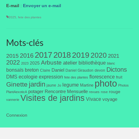
E-mail
:
Envoyer un e-mail
Liens préférés de JPL
2025
,
fete des plantes
Dictons
Recettes
Mots-clés
Entrées
2017
2018
2019
2020
2016
2015
2021
2022
Arbuste
atelier
Plats principaux
bibliothèque
2025
2023
blanc
Dictons
bonsaïs
breton
Daniel
Claire
Daniel Giraudon
devon
Desserts
DMS
ecologie
expression
florescence
fruit
fete des plantes
photo
jardin
Ginette
legume
Martine
jaune
Jo
Photos
Boissons
potager
Rencontre Mensuelle
rouge
PlantAexoticA
revues
rose
Visites de jardins
Vivace
voyage
vannerie
Autres
Infos pratiques
Connexion
Règlement Intérieur – Statuts et cotisation JPL
2016/17