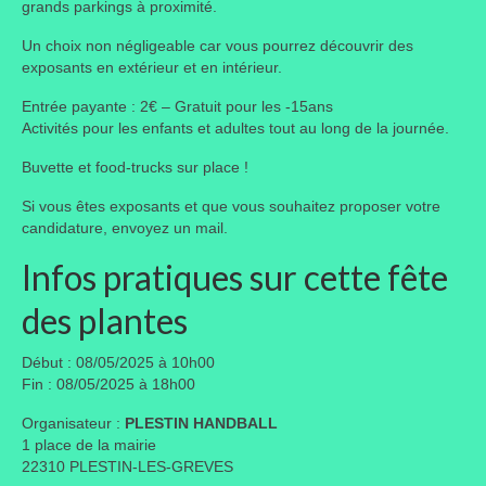
grands parkings à proximité.
Portes ouvertes
Un choix non négligeable car vous pourrez découvrir des
exposants en extérieur et en intérieur.
Visites de jardins
Entrée payante : 2€ – Gratuit pour les -15ans
Autres
Activités pour les enfants et adultes tout au long de la journée.
Buvette et food-trucks sur place !
Flore et faune
Si vous êtes exposants et que vous souhaitez proposer votre
Flore
candidature, envoyez un mail.
Arbustes
Infos pratiques sur cette fête
Graminées
des plantes
Vivaces
Début : 08/05/2025 à 10h00
Fin : 08/05/2025 à 18h00
Faune
Organisateur :
PLESTIN HANDBALL
Oiseaux
1 place de la mairie
22310 PLESTIN-LES-GREVES
Et aussi…