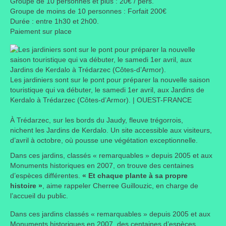
Groupe de 10 personnes et plus : 20€ / pers.
Groupe de moins de 10 personnes : Forfait 200€
Portes ouvertes
Durée : entre 1h30 et 2h00.
Paiement sur place
Visites de jardins
Autres
Flore et faune
Les jardiniers sont sur le pont pour préparer la nouvelle saison
touristique qui va débuter, le samedi 1er avril, aux Jardins de
Kerdalo à Trédarzec (Côtes-d’Armor). | OUEST-FRANCE
Flore
À Trédarzec, sur les bords du Jaudy, fleuve trégorrois,
Arbustes
nichent les Jardins de Kerdalo. Un site accessible aux visiteurs,
d’avril à octobre, où pousse une végétation exceptionnelle.
Graminées
Dans ces jardins, classés « remarquables » depuis 2005 et aux
Vivaces
Monuments historiques en 2007, on trouve des centaines
d’espèces différentes.
« Et chaque plante à sa propre
Faune
histoire »
, aime rappeler Cherree Guillouzic, en charge de
l’accueil du public.
Oiseaux
Dans ces jardins classés « remarquables » depuis 2005 et aux
Monuments historiques en 2007, des centaines d’espèces
Et aussi…