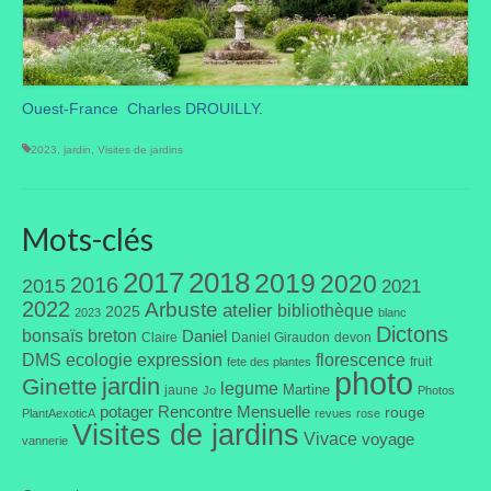
Ouest-France
Charles DROUILLY
.
2023
,
jardin
,
Visites de jardins
Mots-clés
2017
2018
2019
2020
2016
2015
2021
2022
Arbuste
atelier
bibliothèque
2025
2023
blanc
Dictons
bonsaïs
breton
Daniel
Claire
Daniel Giraudon
devon
DMS
ecologie
expression
florescence
fruit
fete des plantes
photo
jardin
Ginette
legume
Martine
jaune
Jo
Photos
potager
Rencontre Mensuelle
rouge
PlantAexoticA
revues
rose
Visites de jardins
Vivace
voyage
vannerie