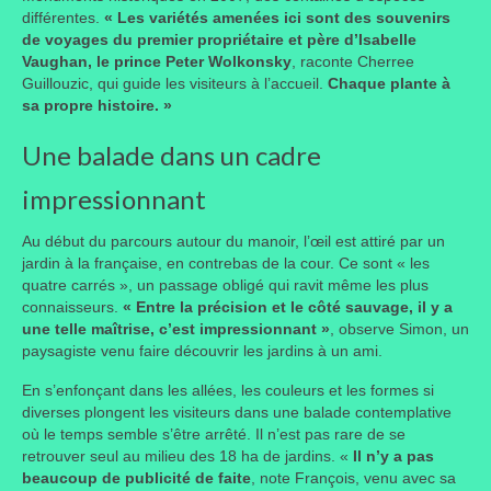
différentes.
« Les variétés amenées ici sont des souvenirs
de voyages du premier propriétaire et père d’Isabelle
Liens préférés de JPL
Vaughan, le prince Peter Wolkonsky
​, raconte Cherree
Guillouzic, qui guide les visiteurs à l’accueil.
Chaque plante à
Dictons
sa propre histoire. »
Recettes
Une balade dans un cadre
Entrées
impressionnant
Plats principaux
Au début du parcours autour du manoir, l’œil est attiré par un
jardin à la française, en contrebas de la cour. Ce sont « les
Desserts
quatre carrés », un passage obligé qui ravit même les plus
connaisseurs.
« Entre la précision et le côté sauvage, il y a
Boissons
une telle maîtrise, c’est impressionnant »
, observe Simon, un
paysagiste venu faire découvrir les jardins à un ami.
Autres
En s’enfonçant dans les allées, les couleurs et les formes si
Infos pratiques
diverses plongent les visiteurs dans une balade contemplative
où le temps semble s’être arrêté. Il n’est pas rare de se
Règlement Intérieur – Statuts et cotisation JPL
retrouver seul au milieu des 18 ha de jardins. «
Il n’y a pas
2016/17
beaucoup de publicité de faite
​, note François, venu avec sa