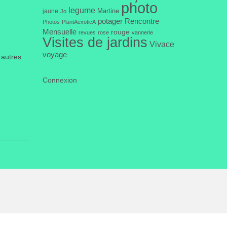
photo
legume
Martine
jaune
Jo
potager
Rencontre
Photos
PlantAexoticA
Mensuelle
rouge
revues
rose
vannerie
Visites de jardins
Vivace
voyage
 autres
Connexion