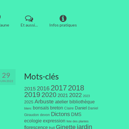
 faune
Et aussi…
Infos pratiques
29
Mots-clés
JUIN 2022
2017
2018
2016
2015
2019
2020
2022
2021
2023
Arbuste
atelier
bibliothèque
2025
bonsaïs
breton
Daniel
Claire
Daniel
blanc
Dictons
DMS
Giraudon
devon
ecologie
expression
fete des plantes
jardin
Ginette
florescence
fruit