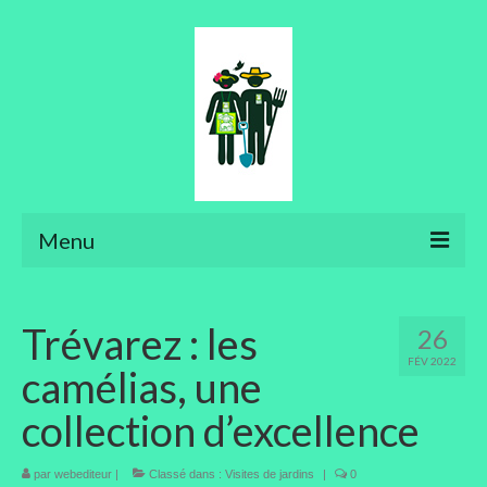
Menu
Ateliers
Trévarez : les
26
Aménager son jardin
FÉV 2022
camélias, une
Art floral
collection d’excellence
Bonsaïs
par
webediteur
Potager
|
Classé dans :
Visites de jardins
|
0