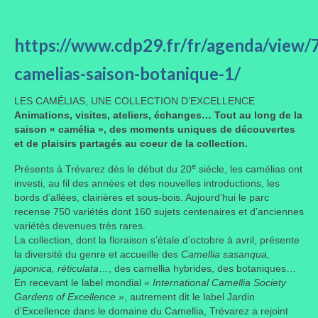
Taille des arbres et arbustes
https://www.cdp29.fr/fr/agenda/view/7
Vannerie
camelias-saison-botanique-1/
Autres
LES CAMÉLIAS, UNE COLLECTION D’EXCELLENCE
Bibliothèque
Animations, visites, ateliers, échanges… Tout au long de la
saison « camélia », des moments uniques de découvertes
Nouveautés
et de plaisirs partagés au coeur de la collection.
e
Revues
Présents à Trévarez dès le début du 20
siècle, les camélias ont
investi, au fil des années et des nouvelles introductions, les
Listes
bords d’allées, clairières et sous-bois. Aujourd’hui le parc
recense 750 variétés dont 160 sujets centenaires et d’anciennes
Evénements
variétés devenues très rares.
La collection, dont la floraison s’étale d’octobre à avril, présente
la diversité du genre et accueille des
Camellia sasanqua,
Amis jardiniers du Devon
japonica, réticulata
…, des camellia hybrides, des botaniques…
En recevant le label mondial
« International Camellia Society
Fête des plantes
Gardens of Excellence »
, autrement dit le label Jardin
d’Excellence dans le domaine du Camellia, Trévarez a rejoint
Florescence