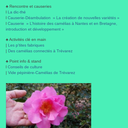
♣ Rencontre et causeries
Liens préférés de JPL
l
La dic-thé
l
Causerie-Déambulation » La création de nouvelles variétés »
Dictons
l
Causerie » L’histoire des camélias à Nantes et en Bretagne,
introduction et développement »
Recettes
♣ Activités clé en main
|
Les p’tites fabriques
Entrées
|
Des camélias connectés à Trévarez
Plats principaux
♣ Point info & stand
l
Conseils de culture
Desserts
|
Vide pépinière-Camélias de Trévarez
Boissons
Autres
Infos pratiques
Règlement Intérieur – Statuts et cotisation JPL
2016/17