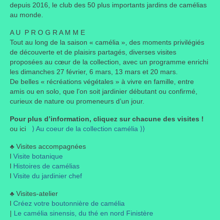
depuis 2016, le club des 50 plus importants jardins de camélias
au monde.
Portes ouvertes
A U P R O G R A M M E
Visites de jardins
Tout au long de la saison « camélia », des moments privilégiés
de découverte et de plaisirs partagés, diverses visites
Autres
proposées au cœur de la collection, avec un programme enrichi
les dimanches 27 février, 6 mars, 13 mars et 20 mars.
Flore et faune
De belles « récréations végétales » à vivre en famille, entre
amis ou en solo, que l’on soit jardinier débutant ou confirmé,
Flore
curieux de nature ou promeneurs d’un jour.
Arbustes
Pour plus d’information, cliquez sur chacune des visites !
ou ici
⟩ Au coeur de la collection camélia ⟩⟩
Graminées
♣ Visites accompagnées
l
Visite botanique
Vivaces
l
Histoires de camélias
l
Visite du jardinier chef
Faune
♣ Visites-atelier
Oiseaux
l
Créez votre boutonnière de camélia
|
Le camélia sinensis, du thé en nord Finistère
Et aussi…