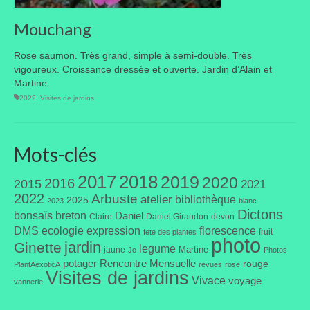
Où trouver le local de JPL ?
Mouchang
Qui sommes-nous ?
Rose saumon. Très grand, simple à semi-double. Très
vigoureux. Croissance dressée et ouverte. Jardin d’Alain et
Annonces
Martine.
2022
,
Visites de jardins
Mots-clés
2017
2018
2019
2020
2016
2015
2021
2022
Arbuste
atelier
bibliothèque
2025
2023
blanc
Dictons
bonsaïs
breton
Daniel
Claire
Daniel Giraudon
devon
DMS
ecologie
expression
florescence
fruit
fete des plantes
photo
jardin
Ginette
legume
Martine
jaune
Jo
Photos
potager
Rencontre Mensuelle
rouge
PlantAexoticA
revues
rose
Visites de jardins
Vivace
voyage
vannerie