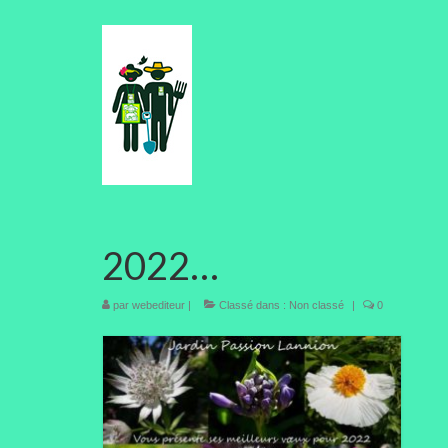
2022…
par
webediteur
|
Classé dans :
Non classé
|
0