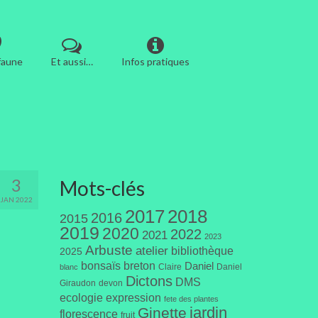
 faune
Et aussi…
Infos pratiques
3
Mots-clés
JAN 2022
2017
2018
2016
2015
2019
2020
2022
2021
2023
Arbuste
atelier
bibliothèque
2025
bonsaïs
breton
Daniel
Claire
Daniel
blanc
Dictons
DMS
Giraudon
devon
ecologie
expression
fete des plantes
jardin
Ginette
florescence
fruit