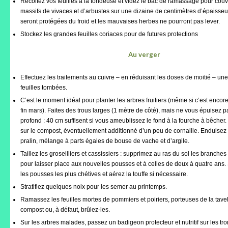
Récoltez vos feuilles à la tondeuse et videz le bac de ramassage pour couvr
Où trouver le local de JPL ?
massifs de vivaces et d’arbustes sur une dizaine de centimètres d’épaisseu
seront protégées du froid et les mauvaises herbes ne pourront pas lever.
Qui sommes-nous ?
Stockez les grandes feuilles coriaces pour de futures protections
Annonces
Au verger
Effectuez les traitements au cuivre – en réduisant les doses de moitié – une 
feuilles tombées.
C’est le moment idéal pour planter les arbres fruitiers (même si c’est encor
fin mars). Faites des trous larges (1 mètre de côté), mais ne vous épuisez p
profond : 40 cm suffisent si vous ameublissez le fond à la fourche à bêcher
sur le compost, éventuellement additionné d’un peu de cornaille. Enduisez 
pralin, mélange à parts égales de bouse de vache et d’argile.
Taillez les groseilliers et cassissiers : supprimez au ras du sol les branche
pour laisser place aux nouvelles pousses et à celles de deux à quatre ans
les pousses les plus chétives et aérez la touffe si nécessaire.
Stratifiez quelques noix pour les semer au printemps.
Ramassez les feuilles mortes de pommiers et poiriers, porteuses de la tave
compost ou, à défaut, brûlez-les.
Sur les arbres malades, passez un badigeon protecteur et nutritif sur les tro