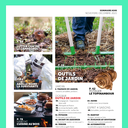
Taille des arbres et arbustes
Vannerie
Autres
Bibliothèque
Nouveautés
Revues
Listes
Evénements
Amis jardiniers du Devon
Fête des plantes
Florescence