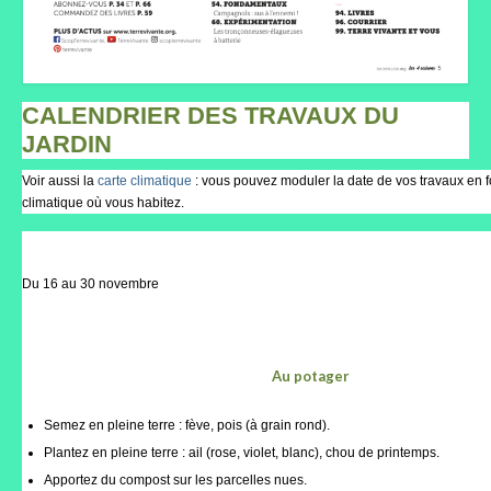
Portes ouvertes
Visites de jardins
CALENDRIER DES TRAVAUX DU
Autres
JARDIN
Flore et faune
Voir aussi la
carte climatique
: vous pouvez moduler la date de vos travaux en f
climatique où vous habitez.
Flore
Arbustes
Du 16 au 30 novembre
Graminées
Vivaces
Au potager
Faune
Semez en pleine terre : fève, pois (à grain rond).
Oiseaux
Plantez en pleine terre : ail (rose, violet, blanc), chou de printemps.
Apportez du compost sur les parcelles nues.
Et aussi…