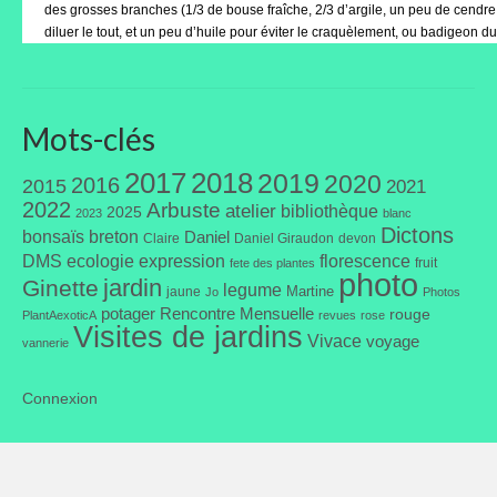
des grosses branches (1/3 de bouse fraîche, 2/3 d’argile, un peu de cendre 
diluer le tout, et un peu d’huile pour éviter le craquèlement, ou badigeon 
Mots-clés
2017
2018
2019
2020
2016
2015
2021
2022
Arbuste
atelier
bibliothèque
2025
2023
blanc
Dictons
bonsaïs
breton
Daniel
Claire
Daniel Giraudon
devon
DMS
ecologie
expression
florescence
fruit
fete des plantes
photo
jardin
Ginette
legume
Martine
jaune
Jo
Photos
potager
Rencontre Mensuelle
rouge
PlantAexoticA
revues
rose
Visites de jardins
Vivace
voyage
vannerie
Connexion