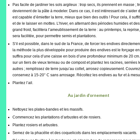
Pas facile de jardiner les sols argileux : trop secs, ils prennent en masse ; t
deviennent de la pâte à modeler. Dans ce cas, il est intéressant de s’aider de
Liens préférés de JPL
est capable d’émietter la terre, mieux que bien des outils ! Pour cela, il suffi
et de le laisser en mottes. L’hiver, en alternant des périodes humides et de
Dictons
grand froid, facilitera l’ameublissement de la terre : au printemps, la reprise,
sera facilitée, pour permettre semis et plantations.
Recettes
S’il est possible, dans le sud de la France, de forcer les endives directement
Entrées
la méthode la plus développée pour produire des endives est le forçage en 
suffira pour cela d’une caisse en bois d’une profondeur minimum de 20 cm
Plats principaux
sur un tiers de vieux terreau ou de compost et plantez les racines, serrées 
autres ; remplissez de terre jusqu’au collet, arrosez copieusement. Couvrez
conservez à 15-20° C sans arrosage. Récoltez les endives au fur et à mesu
Desserts
Plantez l’ail.
Boissons
Au jardin d’ornement
Autres
Nettoyez les plates-bandes et les massifs.
Infos pratiques
Commencez les plantations d’arbustes et de rosiers.
Plantez rosiers et arbustes.
Règlement Intérieur – Statuts et cotisation JPL
2016/17
Semez de la phacélie et des coquelicots dans les emplacements vacants.