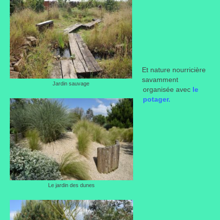
Et nature nourricière
savamment
Jardin sauvage
organisée avec
le
potager.
Le jardin des dunes