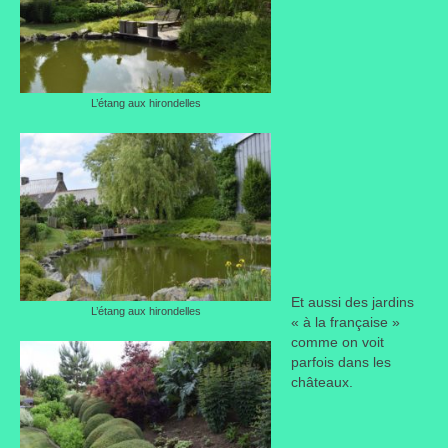
L’étang aux hirondelles
Et aussi des jardins
L’étang aux hirondelles
« à la française »
comme on voit
parfois dans les
châteaux.