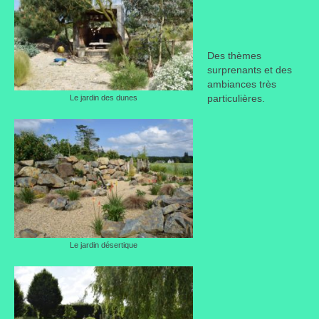
Des thèmes
surprenants et des
ambiances très
particulières.
Le jardin des dunes
Le jardin désertique