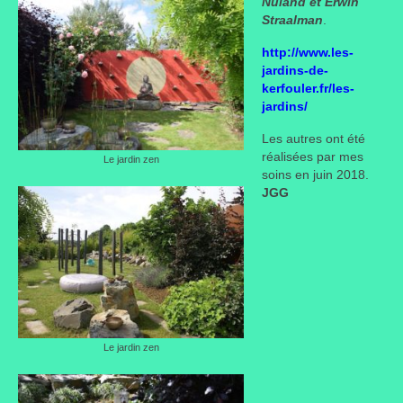
Nuland et Erwin
Straalman
.
http://www.les-
jardins-de-
kerfouler.fr/les-
jardins/
Les autres ont été
réalisées par mes
Le jardin zen
soins en juin 2018.
JGG
Le jardin zen