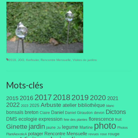
2019
,
JGG
,
Kerfouler
,
Rencontre Mensuelle
,
Visites de jardins
Mots-clés
2017
2018
2019
2020
2016
2015
2021
2022
Arbuste
atelier
bibliothèque
2025
2023
blanc
Dictons
bonsaïs
breton
Daniel
Claire
Daniel Giraudon
devon
DMS
ecologie
expression
florescence
fruit
fete des plantes
photo
jardin
Ginette
legume
Martine
jaune
Jo
Photos
potager
Rencontre Mensuelle
rouge
PlantAexoticA
revues
rose