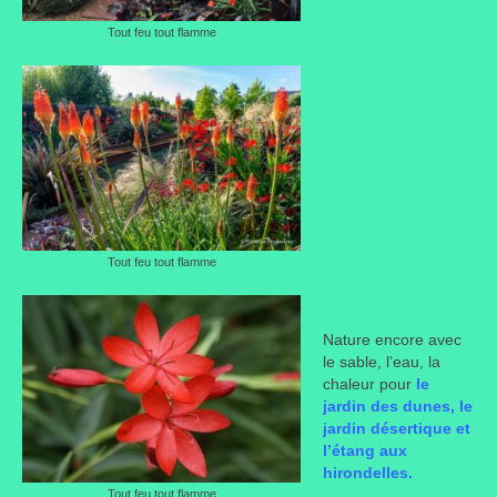
Tout feu tout flamme
Tout feu tout flamme
Nature encore avec
le sable, l’eau, la
chaleur pour
le
jardin des dunes, le
jardin désertique
et
l’étang aux
hirondelles.
Tout feu tout flamme