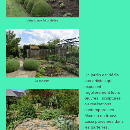
L’étang aux hirondelles
Un jardin est dédié
aux artistes qui
Le potager
exposent
régulièrement leurs
œuvres : sculptures
ou réalisations
contemporaines.
Mais on en trouve
aussi parsemés dans
les parterres.