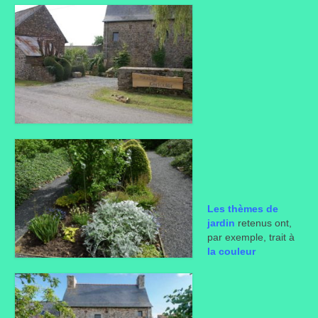
Portes ouvertes
Visites de jardins
Autres
Flore et faune
Flore
Arbustes
Graminées
Les thèmes de
jardin
retenus ont,
Vivaces
par exemple, trait à
la couleur
Faune
Oiseaux
Et aussi…