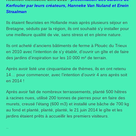
Kerfouler par leurs créateurs, Hanneke Van Nuland et Erwin
Taille des arbres et arbustes
Straalman
Vannerie
Ils étaient fleuristes en Hollande mais après plusieurs séjour en
Bretagne, séduits par la région, ils ont souhaité s’y installer pour
Autres
une meilleure qualité de vie, sans stress et en pleine nature.
Ils ont acheté d’anciens bâtiments de ferme à Plouëc du Trieux
Bibliothèque
en 2010 avec l’intention de s’y établir, d’ouvrir un gîte et de faire
des jardins d’inspiration sur les 10 000 m² de terrain.
Nouveautés
Après avoir listé une cinquantaine de thèmes, ils en ont retenu
Revues
14… pour commencer, avec l’intention d’ouvrir 4 ans après soit
en 2014 !
Listes
Après avoir fait de nombreux terrassements, planté 500 hêtres
Evénements
à racines nues, utilisé 200 tonnes de pierres pour en faire des
murets, creusé l’étang (600 m3) et installé une bâche de 700 kg
Amis jardiniers du Devon
au fond et planté, planté, planté, le 21 juin 2014 le gîte et les
jardins étaient prêts à accueillir les premiers visiteurs.
Fête des plantes
.
.
Florescence