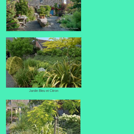
Liens préférés de JPL
Dictons
Recettes
Entrées
Plats principaux
Desserts
Boissons
Jardin Bleu et Citron
Autres
Infos pratiques
Règlement Intérieur – Statuts et cotisation JPL
2016/17