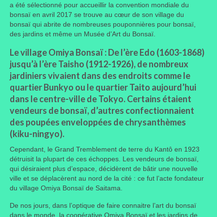
a été sélectionné pour accueillir la convention mondiale du
bonsaï en avril 2017 se trouve au cœur de son village du
Portes ouvertes
bonsaï qui abrite de nombreuses pouponnières pour bonsaï,
des jardins et même un Musée d’Art du Bonsaï.
Visites de jardins
Le village Omiya Bonsaï : De l’ère Edo (1603-1868)
Autres
jusqu’à l’ère Taisho (1912-1926), de nombreux
jardiniers vivaient dans des endroits comme le
Flore et faune
quartier Bunkyo ou le quartier Taito aujourd’hui
Flore
dans le centre-ville de Tokyo. Certains étaient
vendeurs de bonsaï, d’autres confectionnaient
Arbustes
des poupées enveloppées de chrysanthèmes
(kiku-ningyo).
Graminées
Cependant, le Grand Tremblement de terre du Kantô en 1923
Vivaces
détruisit la plupart de ces échoppes. Les vendeurs de bonsaï,
qui désiraient plus d’espace, décidèrent de bâtir une nouvelle
Faune
ville et se déplacèrent au nord de la cité : ce fut l’acte fondateur
du village Omiya Bonsaï de Saitama.
Oiseaux
De nos jours, dans l’optique de faire connaitre l’art du bonsaï
Et aussi…
dans le monde, la coopérative Omiya Bonsaï et les jardins de