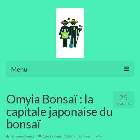
Menu
Ateliers
Omyia Bonsaï : la
25
Aménager son jardin
MAR 2019
capitale japonaise du
Art floral
bonsaï
Bonsaïs
par
webediteur
Potager
|
Classé dans :
Ateliers
,
Bonsaïs
|
0