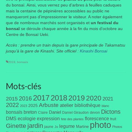
du bonsaï. Ainsi, vous verrez peu d’arbres à feuilles caduques
mais la centaine de pépinières accessibles au public ne
manqueront pas d’impressionner le visiteur. A noter également
que de nombreux marchés sont organisés et
un festival du
bonsaï
se déroule chaque année à la fin du mois d’octobre au
Centre de Bonsaï Ueki.
Accès : prendre un train depuis la gare principale de Takamatsu
jusqu’à la gare de Kinashi. Site officiel :
Kinashi Bonsai
2019
,
bonsaïs
Mots-clés
2017
2018
2019
2020
2016
2015
2021
2022
Arbuste
atelier
bibliothèque
2025
2023
blanc
Dictons
bonsaïs
breton
Daniel
Claire
Daniel Giraudon
devon
DMS
ecologie
expression
florescence
fruit
fete des plantes
photo
jardin
Ginette
legume
Martine
jaune
Jo
Photos