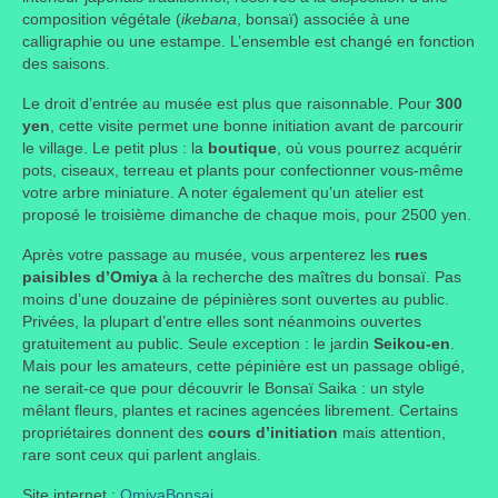
composition végétale (
ikebana
, bonsaï) associée à une
calligraphie ou une estampe. L’ensemble est changé en fonction
des saisons.
Le droit d’entrée au musée est plus que raisonnable. Pour
300
yen
, cette visite permet une bonne initiation avant de parcourir
le village. Le petit plus : la
boutique
,
où vous pourrez acquérir
pots, ciseaux, terreau et plants pour confectionner vous-même
votre arbre miniature. A noter également qu’un atelier est
proposé le troisième dimanche de chaque mois, pour 2500 yen.
Après votre passage au musée, vous arpenterez les
rues
paisibles d’Omiya
à la recherche des maîtres du bonsaï. Pas
moins d’une douzaine de pépinières sont ouvertes au public.
Privées, la plupart d’entre elles sont néanmoins ouvertes
gratuitement au public. Seule exception : le jardin
Seikou-en
.
Mais pour les amateurs, cette pépinière est un passage obligé,
ne serait-ce que pour découvrir le Bonsaï Saika : un style
mêlant fleurs, plantes et racines agencées librement. Certains
propriétaires donnent des
cours d’initiation
mais attention,
rare sont ceux qui parlent anglais.
Site internet :
OmiyaBonsai