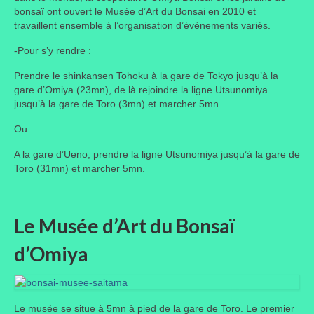
bonsaï ont ouvert le Musée d’Art du Bonsai en 2010 et
travaillent ensemble à l’organisation d’évènements variés.
Liens préférés de JPL
-Pour s’y rendre :
Dictons
Prendre le shinkansen Tohoku à la gare de Tokyo jusqu’à la
Recettes
gare d’Omiya (23mn), de là rejoindre la ligne Utsunomiya
jusqu’à la gare de Toro (3mn) et marcher 5mn.
Entrées
Ou :
Plats principaux
A la gare d’Ueno, prendre la ligne Utsunomiya jusqu’à la gare de
Toro (31mn) et marcher 5mn.
Desserts
Boissons
Le Musée d’Art du Bonsaï
Autres
d’Omiya
Infos pratiques
Règlement Intérieur – Statuts et cotisation JPL
2016/17
Le musée se situe à 5mn à pied de la gare de Toro. Le premier