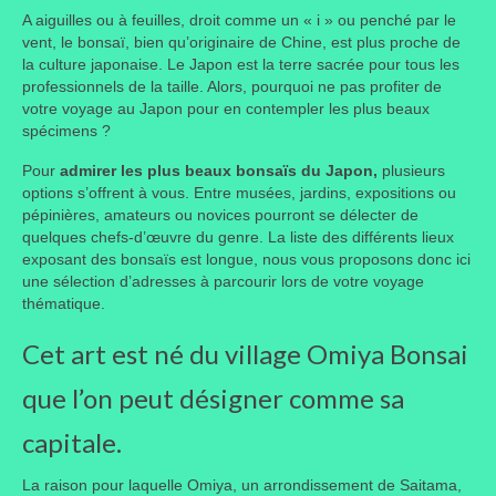
A aiguilles ou à feuilles, droit comme un « i » ou penché par le
Taille des arbres et arbustes
vent, le bonsaï, bien qu’originaire de Chine, est plus proche de
la culture japonaise. Le Japon est la terre sacrée pour tous les
Vannerie
professionnels de la taille. Alors, pourquoi ne pas profiter de
votre voyage au Japon pour en contempler les plus beaux
Autres
spécimens ?
Pour
admirer les plus beaux bonsaïs du Japon,
Bibliothèque
plusieurs
options s’offrent à vous. Entre musées, jardins, expositions ou
pépinières, amateurs ou novices pourront se délecter de
Nouveautés
quelques chefs-d’œuvre du genre. La liste des différents lieux
exposant des bonsaïs est longue, nous vous proposons donc ici
Revues
une sélection d’adresses à parcourir lors de votre voyage
thématique.
Listes
Cet art est né du village Omiya Bonsai
Evénements
que l’on peut désigner comme sa
Amis jardiniers du Devon
capitale.
Fête des plantes
La raison pour laquelle Omiya, un arrondissement de Saitama,
Florescence