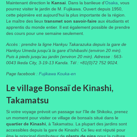
Maintenant direction le
Kansai
. Dans la banlieue d’
Osaka
, vous
pourrez visiter le jardin de M. Fujikawa. Ouvert depuis 1950,
cette pépinière est aujourd’hui la plus importante de la région.
Le maître des lieux
transmet son savoir-faire
aux étudiants et
apprentis du monde entier. Il est également possible de prendre
des cours pour une semaine seulement.
Accès : prendre la ligne Hankyu Takarazuka depuis la gare de
Hankyu Umeda jusqu’à la gare d’Ishibashi (environ 20 min).
Puis à pieds jusqu’au jardin (environ 20 min). Adresse : 563-
0043 Ikeda City, 3-19-13 Kanda. Tél : +81(0)72 752 9024.
Page facebook :
Fujikawa Kouka-en
Le village Bonsaï de Kinashi,
Takamatsu
Si votre voyage prévoit un passage sur l’île de Shikoku, prenez
un moment pour visiter ce village de bonsaïs situé dans le
quartier de Kinashi
, à Takamatsu. La plupart des jardins sont
accessibles depuis la gare de Kinashi. Ce lieu est réputé pour
être le principal distributeur de
plants de pins
pour la culture