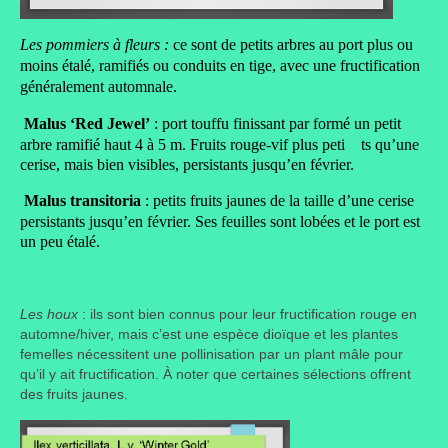
Liens préférés de JPL
Les pommiers à fleurs :
ce sont de p
etits arbres au port plus ou
moins étalé, ramifiés ou conduits en tige, avec une fructification
Dictons
généralement automnale.
Recettes
Malus ‘Red Jewel’
: port touffu finissant par formé un petit
arbre ramifié haut 4 à 5 m. Fruits rouge-vif plus peti ts qu’une
Entrées
cerise, mais bien visibles, persistants jusqu’en février.
Malus transitoria
: petits fruits jaunes de la taille d’une cerise
Plats principaux
persistants jusqu’en février. Ses feuilles sont lobées et le port est
un peu étalé.
Desserts
Boissons
Les houx
: ils sont bien connus pour leur fructification rouge en
Autres
automne/hiver, mais c’est une espèce dioïque et les plantes
femelles nécessitent une pollinisation par un plant mâle pour
Infos pratiques
qu’il y ait fructification. À noter que certaines sélections offrent
des fruits jaunes.
Règlement Intérieur – Statuts et cotisation JPL
2016/17