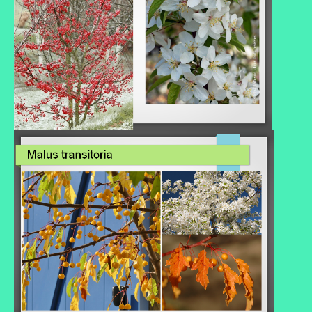
Portes ouvertes
Visites de jardins
Autres
Flore et faune
Flore
Arbustes
Graminées
Vivaces
Faune
Oiseaux
Et aussi…