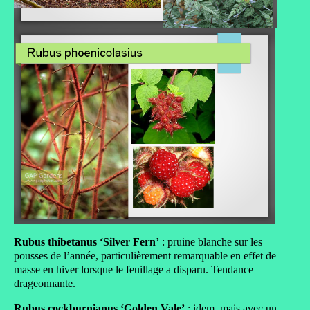
Rubus thibetanus ‘Silver Fern’
: pruine blanche sur les
pousses de l’année, particulièrement remarquable en effet de
masse en hiver lorsque le feuillage a disparu. Tendance
drageonnante.
Rubus cockburnianus ‘Golden Vale’
: idem, mais avec un