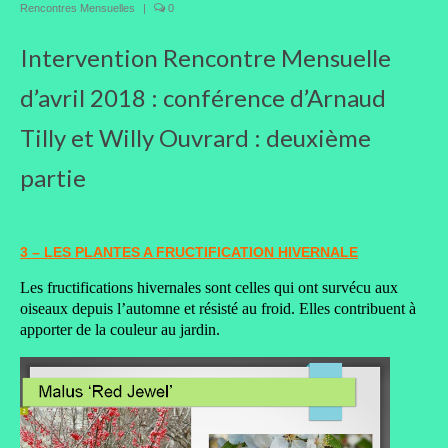
Rencontres Mensuelles
|
0
Taille des arbres et arbustes
Intervention Rencontre Mensuelle
Vannerie
d’avril 2018 : conférence d’Arnaud
Autres
Tilly et Willy Ouvrard : deuxième
Bibliothèque
partie
Nouveautés
Revues
3 – LES PLANTES A FRUCTIFICATION HIVERNALE
Listes
Les fructifications hivernales sont celles qui ont survécu aux
oiseaux depuis l’automne et résisté au froid. Elles contribuent à
Evénements
apporter de la couleur au jardin.
Amis jardiniers du Devon
Fête des plantes
Florescence