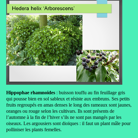
Hippophae rhamnoides
: buisson touffu au fin feuillage gris
qui pousse bien en sol sableux et résiste aux embruns. Ses petits
fruits regroupés en amas denses le long des rameaux sont jaunes,
oranges ou rouge selon les cultivars. Ils sont présents de
l’automne à la fin de l’hiver s’ils ne sont pas mangés par les
oiseaux. Les argousiers sont dioïques : il faut un plant mâle pour
polliniser les plants femelles.