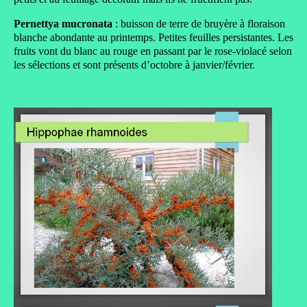
Pernettya mucronata
: buisson de terre de bruyère à floraison
blanche abondante au printemps. Petites feuilles persistantes. Les
fruits vont du blanc au rouge en passant par le rose-violacé selon
les sélections et sont présents d’octobre à janvier/février.