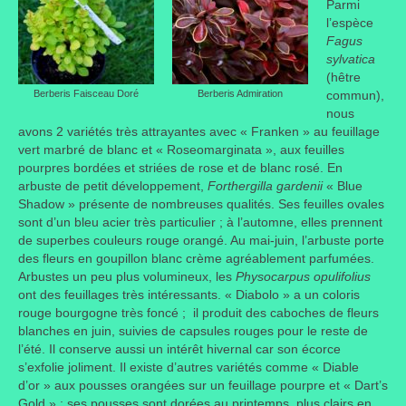
Parmi
l’espèce
Fagus
sylvatica
(hêtre
Berberis Faisceau Doré
Berberis Admiration
commun),
nous
avons 2 variétés très attrayantes avec « Franken » au feuillage
vert marbré de blanc et « Roseomarginata », aux feuilles
pourpres bordées et striées de rose et de blanc rosé. En
arbuste de petit développement,
Forthergilla gardenii
« Blue
Shadow » présente de nombreuses qualités. Ses feuilles ovales
sont d’un bleu acier très particulier ; à l’automne, elles prennent
de superbes couleurs rouge orangé. Au mai-juin, l’arbuste porte
des fleurs en goupillon blanc crème agréablement parfumées.
Arbustes un peu plus volumineux, les
Physocarpus opulifolius
ont des feuillages très intéressants. « Diabolo » a un coloris
rouge bourgogne très foncé ; il produit des caboches de fleurs
blanches en juin, suivies de capsules rouges pour le reste de
l’été. Il conserve aussi un intérêt hivernal car son écorce
s’exfolie joliment. Il existe d’autres variétés comme « Diable
d’or » aux pousses orangées sur un feuillage pourpre et « Dart’s
Gold » ; ses pousses sont dorées au printemps, plus clairs en