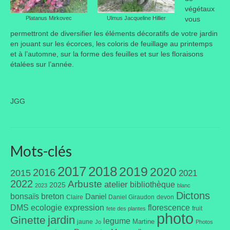
végétaux
Platanus Mirkovec
Ulmus Jacqueline Hillier
vous
permettront de diversifier les éléments décoratifs de votre jardin
en jouant sur les écorces, les coloris de feuillage au printemps
et à l’automne, sur la forme des feuilles et sur les floraisons
étalées sur l’année.
JGG
Mots-clés
2017
2018
2019
2020
2016
2015
2021
2022
Arbuste
atelier
bibliothèque
2025
2023
blanc
Dictons
bonsaïs
breton
Daniel
Claire
Daniel Giraudon
devon
DMS
ecologie
expression
florescence
fruit
fete des plantes
photo
jardin
Ginette
legume
Martine
jaune
Jo
Photos