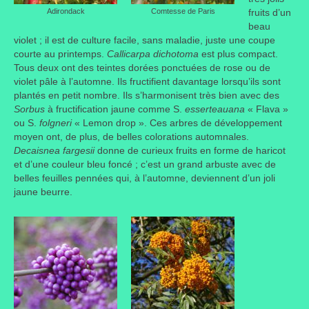
Adirondack
Comtesse de Paris
fruits d’un
Liens préférés de JPL
beau
violet ; il est de culture facile, sans maladie, juste une coupe
courte au printemps.
Dictons
Callicarpa dichotoma
est plus compact.
Tous deux ont des teintes dorées ponctuées de rose ou de
violet pâle à l’automne. Ils fructifient davantage lorsqu’ils sont
Recettes
plantés en petit nombre. Ils s’harmonisent très bien avec des
Sorbus
à fructification jaune comme S.
esserteauana
« Flava »
Entrées
ou S.
folgneri
« Lemon drop ». Ces arbres de développement
moyen ont, de plus, de belles colorations automnales.
Plats principaux
Decaisnea fargesii
donne de curieux fruits en forme de haricot
et d’une couleur bleu foncé ; c’est un grand arbuste avec de
Desserts
belles feuilles pennées qui, à l’automne, deviennent d’un joli
jaune beurre.
Boissons
Autres
Infos pratiques
Règlement Intérieur – Statuts et cotisation JPL
2016/17