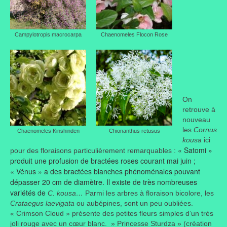
Campylotropis macrocarpa
Chaenomeles Flocon Rose
On
retrouve à
nouveau
les
Cornus
Chaenomeles Kinshinden
Chionanthus retusus
kousa
ici
« Satomi »
pour des floraisons particulièrement remarquables :
produit une profusion de bractées roses courant mai juin ;
« Vénus » a des bractées blanches phénoménales pouvant
dépasser 20 cm de diamètre. Il existe de très nombreuses
variétés de
C. kousa…
Parmi les arbres à floraison bicolore, les
Crataegus laevigata
ou aubépines, sont un peu oubliées.
« Crimson Cloud » présente des petites fleurs simples d’un très
joli rouge avec un cœur blanc. » Princesse Sturdza » (création