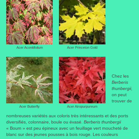
Acer Aconitifolium
Acer Princeton Gold
Chez les
Berberis
thunbergii,
on peut
trouver de
Acer Butterfly
Acer Atropurpureum
nombreuses variétés aux coloris très intéressants et des ports
diversifiés, colonnaire, boule ou évasé.
Berberis thunbergii
« Boum » est peu épineux avec un feuillage vert moucheté de
blanc sur des jeunes pousses à bois rouge. Les couleurs