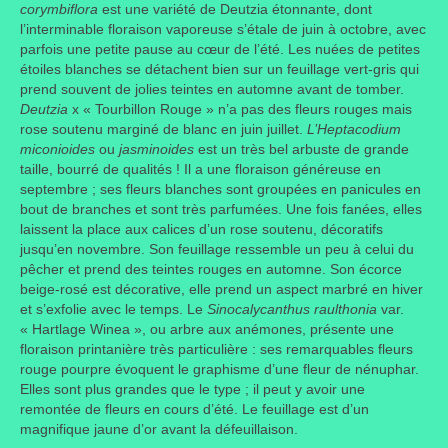
corymbiflora
est une variété de Deutzia étonnante, dont
l’interminable floraison vaporeuse s’étale de juin à octobre, avec
parfois une petite pause au cœur de l’été. Les nuées de petites
étoiles blanches se détachent bien sur un feuillage vert-gris qui
prend souvent de jolies teintes en automne avant de tomber.
Deutzia
x « Tourbillon Rouge » n’a pas des fleurs rouges mais
rose soutenu marginé de blanc en juin juillet.
L’Heptacodium
miconioides
ou
jasminoides
est un très bel arbuste de grande
taille, bourré de qualités ! Il a une floraison généreuse en
septembre ; ses fleurs blanches sont groupées en panicules en
bout de branches et sont très parfumées. Une fois fanées, elles
laissent la place aux calices d’un rose soutenu, décoratifs
jusqu’en novembre. Son feuillage ressemble un peu à celui du
pêcher et prend des teintes rouges en automne. Son écorce
beige-rosé est décorative, elle prend un aspect marbré en hiver
et s’exfolie avec le temps. Le
Sinocalycanthus raulthonia
var.
« Hartlage Winea », ou arbre aux anémones, présente une
floraison printanière très particulière : ses remarquables fleurs
rouge pourpre évoquent le graphisme d’une fleur de nénuphar.
Elles sont plus grandes que le type ; il peut y avoir une
remontée de fleurs en cours d’été. Le feuillage est d’un
magnifique jaune d’or avant la défeuillaison.