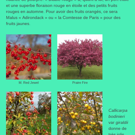
et une superbe floraison rouge en étoile et des petits fruits
Portes ouvertes
rouges en automne. Pour avoir des fruits orangés, ce sera
Malus « Adirondack » ou « la Comtesse de Paris » pour des
Visites de jardins
fruits jaunes.
Autres
Flore et faune
Flore
Arbustes
M. Red Jewel
Praire Fire
Graminées
Vivaces
Faune
Callicarpa
bodinieri
Oiseaux
var
giraldii
donne de
Et aussi…
très jolis