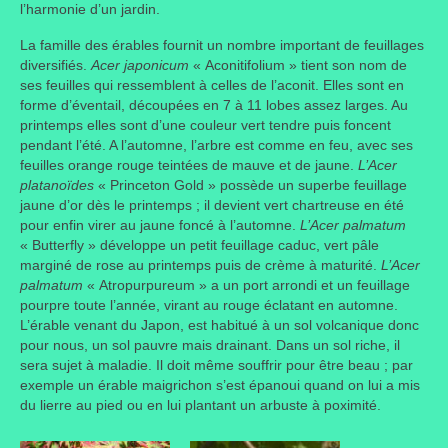
l’harmonie d’un jardin.
La famille des érables fournit un nombre important de feuillages
diversifiés.
Acer japonicum
« Aconitifolium » tient son nom de
ses feuilles qui ressemblent à celles de l’aconit. Elles sont en
forme d’éventail, découpées en 7 à 11 lobes assez larges. Au
printemps elles sont d’une couleur vert tendre puis foncent
pendant l’été. A l’automne, l’arbre est comme en feu, avec ses
feuilles orange rouge teintées de mauve et de jaune.
L’Acer
platanoïdes
« Princeton Gold » possède un superbe feuillage
jaune d’or dès le printemps ; il devient vert chartreuse en été
pour enfin virer au jaune foncé à l’automne.
L’Acer palmatum
« Butterfly » développe un petit feuillage caduc, vert pâle
marginé de rose au printemps puis de crème à maturité.
L’Acer
palmatum
« Atropurpureum » a un port arrondi et un feuillage
pourpre toute l’année, virant au rouge éclatant en automne.
L’érable venant du Japon, est habitué à un sol volcanique donc
pour nous, un sol pauvre mais drainant. Dans un sol riche, il
sera sujet à maladie. Il doit même souffrir pour être beau ; par
exemple un érable maigrichon s’est épanoui quand on lui a mis
du lierre au pied ou en lui plantant un arbuste à poximité.