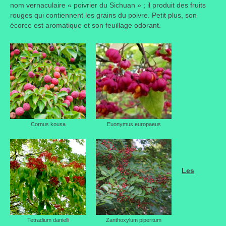
nom vernaculaire « poivrier du Sichuan » ; il produit des fruits
rouges qui contiennent les grains du poivre. Petit plus, son
écorce est aromatique et son feuillage odorant.
Cornus kousa
Euonymus europaeus
Les
Tetradium danielli
Zanthoxylum piperitum