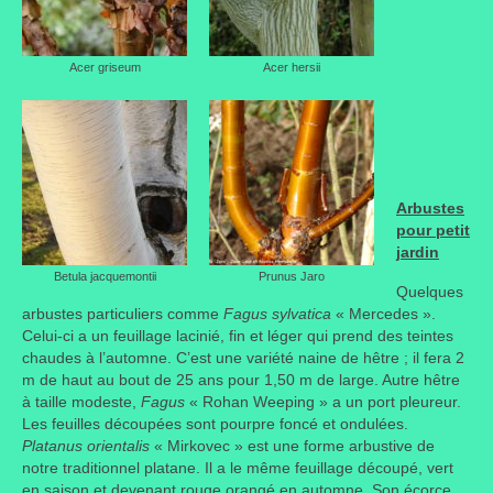
Acer griseum
Acer hersii
Arbustes
pour petit
jardin
Betula jacquemontii
Prunus Jaro
Quelques
arbustes particuliers comme
Fagus sylvatica
« Mercedes ».
Celui-ci a un feuillage lacinié, fin et léger qui prend des teintes
chaudes à l’automne. C’est une variété naine de hêtre ; il fera 2
m de haut au bout de 25 ans pour 1,50 m de large. Autre hêtre
à taille modeste,
Fagus
« Rohan Weeping » a un port pleureur.
Les feuilles découpées sont pourpre foncé et ondulées.
Platanus orientalis
« Mirkovec » est une forme arbustive de
notre traditionnel platane. Il a le même feuillage découpé, vert
en saison et devenant rouge orangé en automne. Son écorce