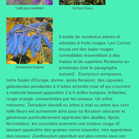
Où trouver le local de JPL ?
Callicarpa bodinieri
Sorbus Flava
Qui sommes-nous ?
Annonces
Il existe de nombreux arbres et
arbustes à fruits rouges. Les
Cornus
kousa
ont des baies rouges
comestibles ressemblant à des
fraises et de superbes floraisons au
Decaisnea fargesii
printemps (voir le paragraphe
suivant).
Euonymus europaeus,
notre fusain d’Europe, donne, après floraison, des capsules
globuleuses pendantes à 4 lobes arrondis rose vif qui s’ouvrent
à maturité laissant apparaître 2 à 4 arilles toxiques, brillantes,
rouge orangé, consommées par les oiseaux. Un arbre
méconnu,
Tetradium danielli
ou arbre à miel ou arbre aux cent
mille fleurs est surnommé ainsi pour sa floraison odorante et
généreuse particulièrement appréciée des abeilles. Après
fécondation, les corymbes prennent une couleur rouge vif
laissant apparaître des graines noires luisantes, très appréciées
des oiseaux.
Zanthoxylum piperitum
est plus connu sous son