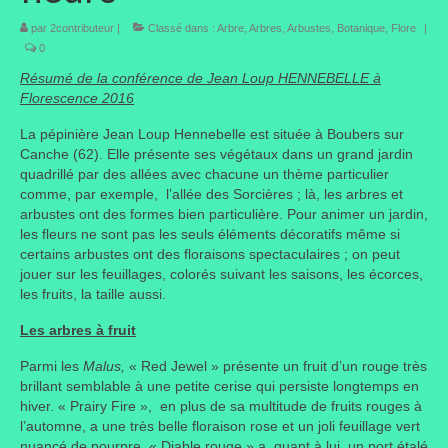
par
2contributeur
|
Classé dans :
Arbre
,
Arbres
,
Arbustes
,
Botanique
,
Flore
|
Taille des arbres et arbustes
0
Vannerie
Résumé
de la conférence de Jean Loup HENNEBELLE à
Florescence 2016
Autres
La pépinière Jean Loup Hennebelle est située à Boubers sur
Canche (62). Elle présente ses végétaux dans un grand jardin
Bibliothèque
quadrillé par des allées avec chacune un thème particulier
comme, par exemple, l’allée des Sorcières ; là, les arbres et
Nouveautés
arbustes ont des formes bien particulière. Pour animer un jardin,
les fleurs ne sont pas les seuls éléments décoratifs même si
Revues
certains arbustes ont des floraisons spectaculaires ; on peut
jouer sur les feuillages, colorés suivant les saisons, les écorces,
Listes
les fruits, la taille aussi.
Evénements
Les arbres à fruit
Amis jardiniers du Devon
Parmi les
Malus,
« Red Jewel » présente un fruit d’un rouge très
brillant semblable à une petite cerise qui persiste longtemps en
Fête des plantes
hiver. « Prairy Fire », en plus de sa multitude de fruits rouges à
l’automne, a une très belle floraison rose et un joli feuillage vert
Florescence
nuancé de pourpre. « Diable rouge » a, quant à lui, un port étalé