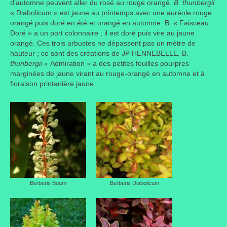
d’automne peuvent aller du rosé au rouge orangé.
B. thunbergii
« Diabolicum » est jaune au printemps avec une auréole rouge
orangé puis doré en été et orangé en automne. B. « Faisceau
Doré » a un port colonnaire ; il est doré puis vire au jaune
orangé. Ces trois arbustes ne dépassent pas un mètre de
hauteur ; ce sont des créations de JP HENNEBELLE. B.
thunbergii
« Admiration » a des petites feuilles pourpres
marginées de jaune virant au rouge-orangé en automne et à
floraison printanière jaune.
Berberis Boum
Berberis Diabolicum