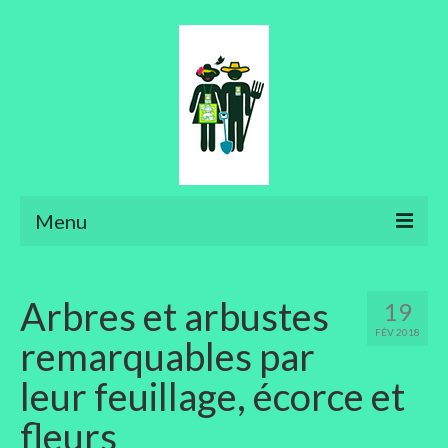
Menu
Ateliers
Arbres et arbustes
19
Aménager son jardin
FÉV 2018
remarquables par
Art floral
leur feuillage, écorce et
Bonsaïs
fleurs
Potager