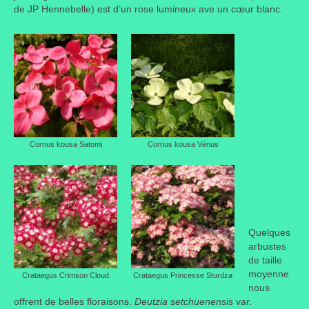
de JP Hennebelle) est d’un rose lumineux ave un cœur blanc.
Cornus kousa Satomi
Cornus kousa Vénus
Quelques
arbustes
de taille
moyenne
Crataegus Crimson Cloud
Crataegus Princesse Sturdza
nous
offrent de belles floraisons.
Deutzia setchuenensis
var.