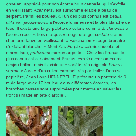
griseum,
apprécié pour son écorce brun cannelle, qui s’exfolie
en vieillissant.
Acer hersii
est surnommé érable à peau de
serpent. Parmi les bouleaux, l’un des plus connus est
Betula
utilis
var.
jacquemontii
à l’écorce lumineuse et la plus blanche de
tous. Il existe une large palette de coloris comme B.
chinensis
à
l’écorce rose, « Bois marquis » rouge orangé,
costata
crème
chamarré fauve en vieillissant, « Fascination » rouge brunâtre
s’exfoliant blanche, « Mont
Zao Purple »
coloris chocolat et
marmelade,
parkwoodi
marron argenté… Chez les Prunus, le
plus connu est certainement Prunus
serrula
avec son écorce
acajou brillant mais il existe une variété très originale
Prunus
serrula
« Jaro » d’un cuivre caramel très particulier. Dans sa
pépinière, Jean Loup HENNEBELLE présente un parterre de 9
m de large avec 17 bouleaux aux différentes écorces, les
branches basses sont supprimées pour mettre en valeur les
troncs (image en tête d’article).