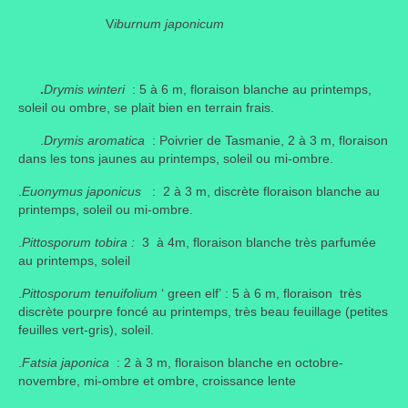
V
iburnum japonicum
Portes ouvertes
Visites de jardins
.
Drymis winteri
: 5 à 6 m, floraison blanche au printemps,
Autres
soleil ou ombre, se plait bien en terrain frais.
.
Drymis aromatica
: Poivrier de Tasmanie, 2 à 3 m, floraison
Flore et faune
dans les tons jaunes au printemps, soleil ou mi-ombre.
Flore
.
Euonymus japonicus
: 2 à 3 m, discrète floraison blanche au
printemps, soleil ou mi-ombre.
Arbustes
.
Pittosporum tobira :
3 à 4m, floraison blanche très parfumée
Graminées
au printemps, soleil
Vivaces
.
Pittosporum tenuifolium
‘ green elf’ : 5 à 6 m, floraison très
discrète pourpre foncé au printemps, très beau feuillage (petites
Faune
feuilles vert-gris), soleil.
.
Fatsia japonica
: 2 à 3 m, floraison blanche en octobre-
Oiseaux
novembre, mi-ombre et ombre, croissance lente
Et aussi…