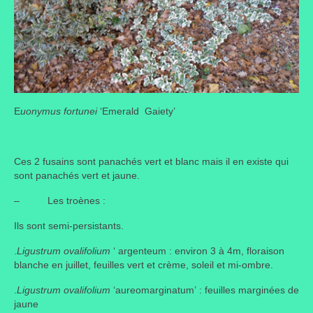
E
uonymus fortunei
‘Emerald Gaiety’
Ces 2 fusains sont panachés vert et blanc mais il en existe qui
sont panachés vert et jaune.
– Les troènes :
Ils sont semi-persistants.
.
Ligustrum ovalifolium
‘ argenteum : environ 3 à 4m, floraison
blanche en juillet, feuilles vert et crème, soleil et mi-ombre.
.
Ligustrum ovalifolium
‘aureomarginatum’ : feuilles marginées de
jaune