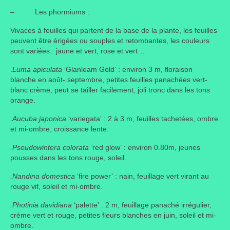
– Les phormiums :
Vivaces à feuilles qui partent de la base de la plante, les feuilles
peuvent être érigées ou souples et retombantes, les couleurs
sont variées : jaune et vert, rose et vert…
.
Luma apiculata
‘Glanleam Gold’ : environ 3 m, floraison
blanche en août- septembre, petites feuilles panachées vert-
blanc crème, peut se tailler facilement, joli tronc dans les tons
orange.
.
Aucuba japonica
‘variegata’ : 2 à 3 m, feuilles tachetées, ombre
et mi-ombre, croissance lente.
.Pseudowintera
colorata ‘
red glow’ : environ 0.80m, jeunes
pousses dans les tons rouge, soleil.
.Nandina domestica
‘fire power’ : nain, feuillage vert virant au
rouge vif, soleil et mi-ombre.
.Photinia davidiana
‘palette’ : 2 m, feuillage panaché irrégulier,
crème vert et rouge, petites fleurs blanches en juin, soleil et mi-
ombre.