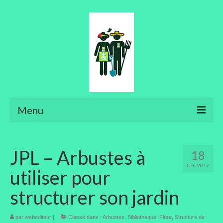
Menu
Ateliers
JPL – Arbustes à
18
Aménager son jardin
DÉC 2017
utiliser pour
Art floral
structurer son jardin
Bonsaïs
par
webediteur
Potager
|
Classé dans :
Arbustes
,
Bibliothèque
,
Flore
,
Structure de