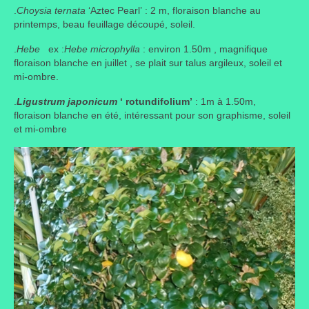
.
Choysia ternata
‘Aztec Pearl’ : 2 m, floraison blanche au
Où trouver le local de JPL ?
printemps, beau feuillage découpé, soleil.
Qui sommes-nous ?
.
Hebe
ex :
Hebe microphylla
: environ 1.50m , magnifique
floraison blanche en juillet , se plait sur talus argileux, soleil et
Annonces
mi-ombre.
.
Ligustrum japonicum
‘ rotundifolium’
: 1m à 1.50m,
floraison blanche en été, intéressant pour son graphisme, soleil
et mi-ombre