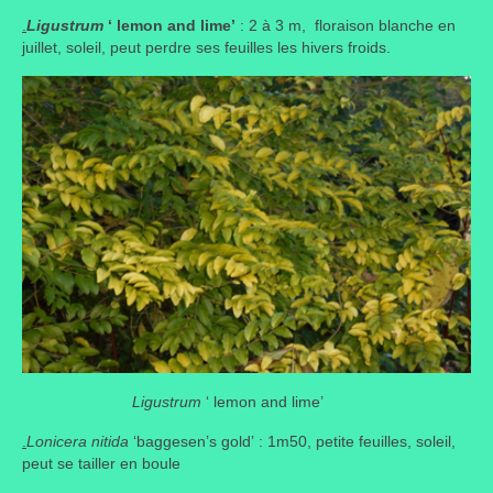
.
Ligustrum
‘ lemon and lime’
: 2 à 3 m, floraison blanche en
juillet, soleil, peut perdre ses feuilles les hivers froids.
Ligustrum
‘ lemon and lime’
.
Lonicera nitida
‘baggesen’s gold’ : 1m50, petite feuilles, soleil,
peut se tailler en boule