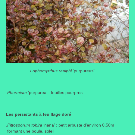
.
Lophomyrthus raalphi ‘
purpureus’‘
.Phormium
‘purpurea’ : feuilles pourpres
–
Les persistants à feuillage doré
.
Pittosporum tobira
‘nana’ : petit arbuste d’environ 0.50m
formant une boule, soleil