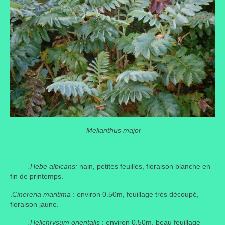
Melianthus major
.Hebe albicans:
nain, petites feuilles, floraison blanche en
fin de printemps.
.
Cinereria maritima
: environ 0.50m, feuillage très découpé,
floraison jaune.
.Helichrysum orientalis
: environ 0.50m, beau feuillage