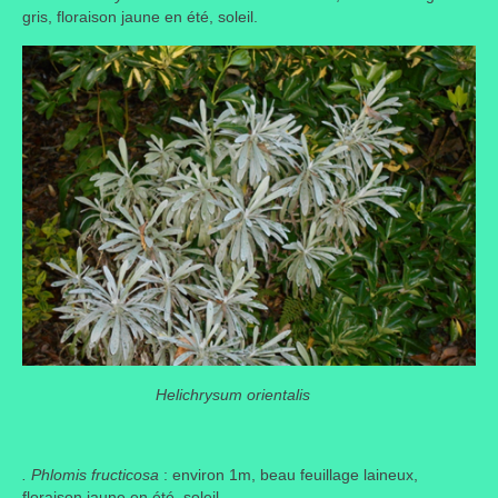
gris, floraison jaune en été, soleil.
H
elichrysum orientalis
. Phlomis fructicosa
: environ 1m, beau feuillage laineux,
floraison jaune en été, soleil
.