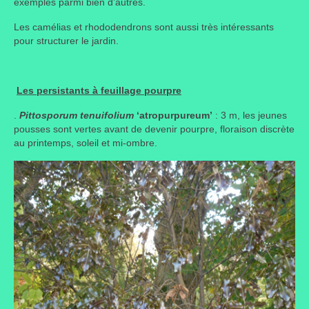
exemples parmi bien d’autres.
Les camélias et rhododendrons sont aussi très intéressants
pour structurer le jardin.
Les persistants à feuillage pourpre
.
Pittosporum tenuifolium
‘atropurpureum’
: 3 m, les jeunes
pousses sont vertes avant de devenir pourpre, floraison discrète
au printemps, soleil et mi-ombre.