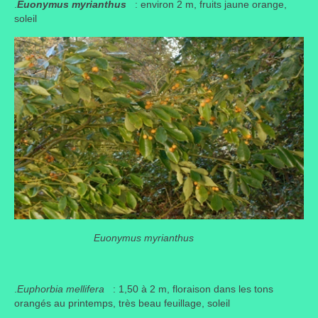
.
Euonymus myrianthus
: environ 2 m, fruits jaune orange,
soleil
Liens préférés de JPL
Dictons
Recettes
Entrées
Plats principaux
Desserts
Boissons
Autres
Euonymus myrianthus
Infos pratiques
Règlement Intérieur – Statuts et cotisation JPL
.
Euphorbia mellifera
: 1,50 à 2 m, floraison dans les tons
2016/17
orangés au printemps, très beau feuillage, soleil