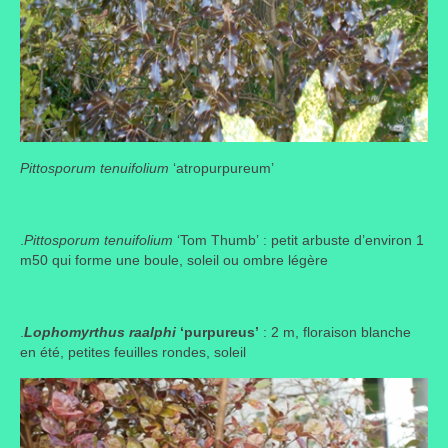
Pittosporum tenuifolium
‘atropurpureum’
.
Pittosporum tenuifolium
‘Tom Thumb’ : petit arbuste d’environ 1
m50 qui forme une boule, soleil ou ombre légère
.
Lophomyrthus raalphi
‘purpureus’
: 2 m, floraison blanche
en été, petites feuilles rondes, soleil