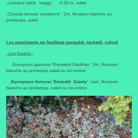
.Lonicera nitida
‘twiggy’ :0.50 m, soleil
.Choysia ternata
‘sundance’ : 2m, floraison blanche au
printemps, soleil
Les persistants au feuillage panaché, tacheté, coloré
. Les fusains :
.Euonymus japonica
‘President Gauthier’ :2m, floraison
blanche au printemps,soleil ou mi-ombre
.
Euonymus fortunei
‘Emerald Gaiety’
: nain, floraison
blanche au printemps, soleil ou mi-ombre