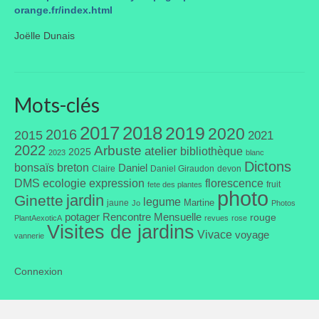
orange.fr/index.html
Portes ouvertes
Joëlle Dunais
Visites de jardins
Autres
Mots-clés
Flore et faune
2017
2018
2019
2020
2016
2015
2021
Flore
2022
Arbuste
atelier
bibliothèque
2025
2023
blanc
Dictons
bonsaïs
breton
Daniel
Claire
Daniel Giraudon
devon
Arbustes
DMS
ecologie
expression
florescence
fruit
fete des plantes
photo
jardin
Ginette
Graminées
legume
Martine
jaune
Jo
Photos
potager
Rencontre Mensuelle
rouge
PlantAexoticA
revues
rose
Visites de jardins
Vivaces
Vivace
voyage
vannerie
Faune
Connexion
Oiseaux
Et aussi…