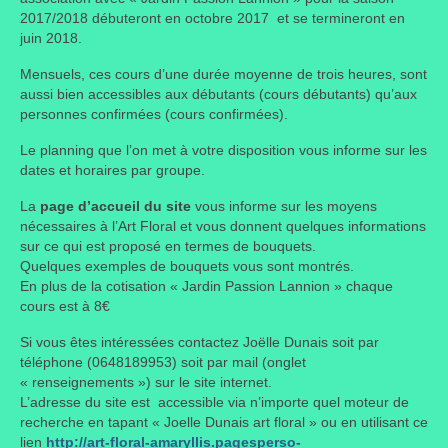
2017/2018 débuteront en octobre 2017 et se termineront en
Taille des arbres et arbustes
juin 2018.
Vannerie
Mensuels, ces cours d’une durée moyenne de trois heures, sont
aussi bien accessibles aux débutants (cours débutants) qu’aux
Autres
personnes confirmées (cours confirmées).
Le planning que l’on met à votre disposition vous informe sur les
Bibliothèque
dates et horaires par groupe.
Nouveautés
La
page d’accueil du site
vous informe sur les moyens
nécessaires à l’Art Floral et vous donnent quelques informations
Revues
sur ce qui est proposé en termes de bouquets.
Quelques exemples de bouquets vous sont montrés.
Listes
En plus de la cotisation « Jardin Passion Lannion » chaque
cours est à 8€
Evénements
Si vous êtes intéressées contactez Joëlle Dunais soit par
Amis jardiniers du Devon
téléphone (0648189953) soit par mail (onglet
« renseignements ») sur le site internet.
Fête des plantes
L’adresse du site est accessible via n’importe quel moteur de
recherche en tapant « Joelle Dunais art floral » ou en utilisant ce
Florescence
lien
http://art-floral-amaryllis.pagesperso-