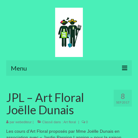
Menu
Ateliers
JPL – Art Floral
8
Aménager son jardin
SEP 2017
Joëlle Dunais
Art floral
Bonsaïs
par
webediteur
|
Classé dans :
Art floral
|
0
Les cours d’Art Floral proposés par Mme Joëlle Dunais en
Potager
association avec « Jardin Passion Lannion » pour la saison