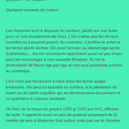
Quelques conseils de culture :
Portes ouvertes
Visites de jardins
Les rhizomes sont à disposer en surface, plutôt sur une butte
Autres
pour un bon écoulement de l’eau. L’iris n’aime pas les terrains
humides où il pourrait pourrir. Au contraire, il préfère le soleil et
Flore et faune
les terres plutôt sèches. On peut l’arroser au démarrage après
la plantation ; les iris remontants apprécient aussi un peu d’eau
Flore
pour les encourager à une nouvelle floraison. Ils ont la
particularité de fleurir tige par tige et non tous ensemble comme
Arbustes
au printemps.
Graminées
L’iris n’est pas forcément à l’aise dans les terres acides
bretonnes. On peut lui épandre en surface, à la plantation du
Vivaces
maërl ou du sable coquillier qui se décomposera doucement et
lui apportera le calcaire souhaité.
Faune
Ou bien de la chaux en poudre (100 gr CAO pur /m²), efficace
de suite. Il apprécie aussi un peu de potasse provenant de la
Oiseaux
cendre de bois à disperser tout autour mais pas sur le rhizome.
Et aussi…