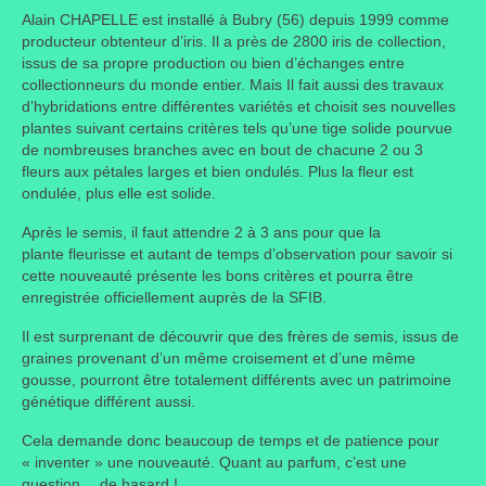
Alain CHAPELLE est installé à Bubry (56) depuis 1999 comme
Taille des arbres et arbustes
producteur obtenteur d’iris. Il a près de 2800 iris de collection,
issus de sa propre production ou bien d’échanges entre
Vannerie
collectionneurs du monde entier. Mais Il fait aussi des travaux
d’hybridations entre différentes variétés et choisit ses nouvelles
Autres
plantes suivant certains critères tels qu’une tige solide pourvue
de nombreuses branches avec en bout de chacune 2 ou 3
Bibliothèque
fleurs aux pétales larges et bien ondulés. Plus la fleur est
ondulée, plus elle est solide.
Nouveautés
Après le semis, il faut attendre 2 à 3 ans pour que la
plante fleurisse et autant de temps d’observation pour savoir si
Revues
cette nouveauté présente les bons critères et pourra être
enregistrée officiellement auprès de la SFIB.
Listes
Il est surprenant de découvrir que des frères de semis, issus de
Evénements
graines provenant d’un même croisement et d’une même
gousse, pourront être totalement différents avec un patrimoine
Amis jardiniers du Devon
génétique différent aussi.
Fête des plantes
Cela demande donc beaucoup de temps et de patience pour
« inventer » une nouveauté. Quant au parfum, c’est une
Florescence
question… de hasard !