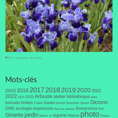
Où trouver le local de JPL ?
Qui sommes-nous ?
Annonces
2017
,
diaporama
,
iris
,
photo
Mots-clés
2017
2018
2019
2020
2016
2015
2021
2022
Arbuste
atelier
bibliothèque
2025
2023
blanc
Dictons
bonsaïs
breton
Daniel
Claire
Daniel Giraudon
devon
DMS
ecologie
expression
florescence
fruit
fete des plantes
photo
jardin
Ginette
legume
Martine
jaune
Jo
Photos