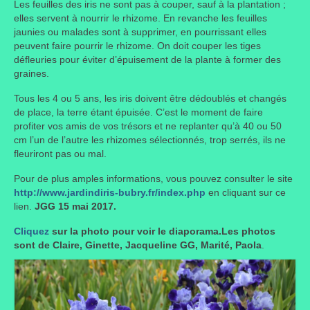
Les feuilles des iris ne sont pas à couper, sauf à la plantation ;
elles servent à nourrir le rhizome. En revanche les feuilles
Liens préférés de JPL
jaunies ou malades sont à supprimer, en pourrissant elles
peuvent faire pourrir le rhizome. On doit couper les tiges
Dictons
défleuries pour éviter d’épuisement de la plante à former des
graines.
Recettes
Tous les 4 ou 5 ans, les iris doivent être dédoublés et changés
Entrées
de place, la terre étant épuisée. C’est le moment de faire
profiter vos amis de vos trésors et ne replanter qu’à 40 ou 50
Plats principaux
cm l’un de l’autre les rhizomes sélectionnés, trop serrés, ils ne
fleuriront pas ou mal.
Desserts
Pour de plus amples informations, vous pouvez consulter le site
http://www.jardindiris-bubry.fr/index.php
en cliquant sur ce
Boissons
lien.
JGG 15 mai 2017.
Autres
Cliquez
sur la photo pour voir le diaporama.Les photos
sont de Claire, Ginette, Jacqueline GG, Marité, Paola
.
Infos pratiques
Règlement Intérieur – Statuts et cotisation JPL
2016/17