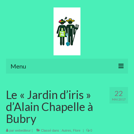
Menu
Ateliers
Le « Jardin d’iris »
22
Aménager son jardin
MAI 2017
d’Alain Chapelle à
Art floral
Bubry
Bonsaïs
par
webediteur
Potager
|
Classé dans :
Autres
,
Flore
|
0