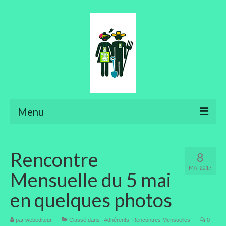
Menu
Ateliers
Rencontre
8
Aménager son jardin
MAI 2017
Mensuelle du 5 mai
Art floral
en quelques photos
Bonsaïs
par
webediteur
Potager
|
Classé dans :
Adhérents
,
Rencontres Mensuelles
|
0