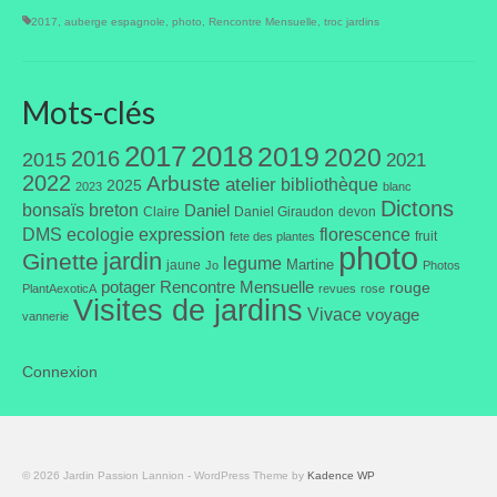
2017
,
auberge espagnole
,
photo
,
Rencontre Mensuelle
,
troc jardins
Liens préférés de JPL
Dictons
Mots-clés
Recettes
2017
2018
2019
2020
2016
2015
2021
Entrées
2022
Arbuste
atelier
bibliothèque
2025
2023
blanc
Dictons
bonsaïs
breton
Daniel
Claire
Daniel Giraudon
devon
Plats principaux
DMS
ecologie
expression
florescence
fruit
fete des plantes
photo
jardin
Ginette
legume
Martine
jaune
Jo
Photos
Desserts
potager
Rencontre Mensuelle
rouge
PlantAexoticA
revues
rose
Visites de jardins
Vivace
Boissons
voyage
vannerie
Autres
Connexion
Infos pratiques
Règlement Intérieur – Statuts et cotisation JPL
2016/17
© 2026 Jardin Passion Lannion - WordPress Theme by
Kadence WP