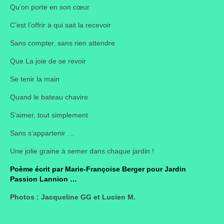
Qu’on porte en son cœur
Portes ouvertes
C’est l’offrir à qui sait la recevoir
Visites de jardins
Sans compter, sans rien attendre
Autres
Que La joie de se revoir
Flore et faune
Se tenir la main
Quand le bateau chavire
Flore
S’aimer, tout simplement
Arbustes
Sans s’appartenir …
Graminées
Une jolie graine à semer dans chaque jardin !
Vivaces
Poème écrit par Marie-Françoise Berger pour Jardin
Passion Lannion …
Faune
Photos : Jacqueline GG et Lucien M.
Oiseaux
Et aussi…