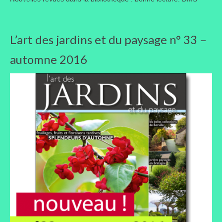
Taille des arbres et arbustes
Vannerie
L’art des jardins et du paysage n° 33 –
automne 2016
Autres
Bibliothèque
Nouveautés
Revues
Listes
Evénements
Amis jardiniers du Devon
Fête des plantes
Florescence