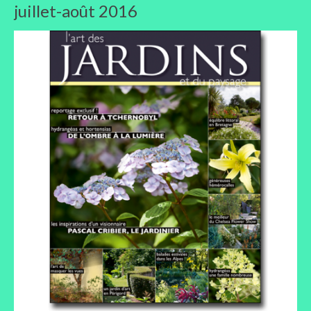
juillet-août 2016
Liens préférés de JPL
Dictons
Recettes
Entrées
Plats principaux
Desserts
Boissons
Autres
Infos pratiques
Règlement Intérieur – Statuts et cotisation JPL
2016/17