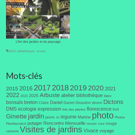
L’Art des jardins et du paysage
2016
,
bibliothèque
,
revues
Mots-clés
2017
2018
2019
2020
2016
2015
2021
2022
Arbuste
atelier
bibliothèque
2025
2023
blanc
Dictons
bonsaïs
breton
Daniel
Claire
Daniel Giraudon
devon
DMS
ecologie
expression
florescence
fruit
fete des plantes
photo
jardin
Ginette
legume
Martine
jaune
Jo
Photos
potager
Rencontre Mensuelle
rouge
PlantAexoticA
revues
rose
Visites de jardins
Vivace
voyage
vannerie