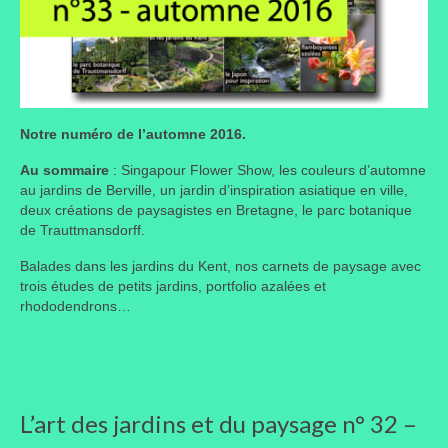
Portes ouvertes
Visites de jardins
Autres
Notre numéro de l’automne 2016.
Flore et faune
Au sommaire
: Singapour Flower Show, les couleurs d’automne
au jardins de Berville, un jardin d’inspiration asiatique en ville,
Flore
deux créations de paysagistes en Bretagne, le parc botanique
de Trauttmansdorff.
Arbustes
Balades dans les jardins du Kent, nos carnets de paysage avec
Graminées
trois études de petits jardins, portfolio azalées et
rhododendrons…
Vivaces
Faune
Oiseaux
L’art des jardins et du paysage n° 32 –
Et aussi…