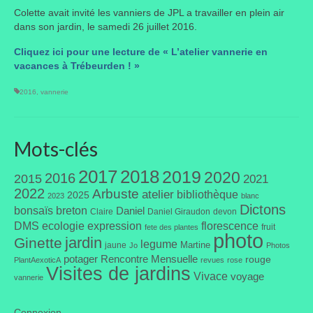
Colette avait invité les vanniers de JPL a travailler en plein air
Taille des arbres et arbustes
dans son jardin, le samedi 26 juillet 2016.
Vannerie
Cliquez ici pour une lecture de « L’atelier vannerie en
vacances à Trébeurden ! »
Autres
2016
,
vannerie
Bibliothèque
Nouveautés
Mots-clés
Revues
2017
2018
2019
2020
2016
2015
2021
2022
Arbuste
Listes
atelier
bibliothèque
2025
2023
blanc
Dictons
bonsaïs
breton
Daniel
Claire
Daniel Giraudon
devon
Evénements
DMS
ecologie
expression
florescence
fruit
fete des plantes
photo
jardin
Ginette
legume
Martine
jaune
Jo
Photos
Amis jardiniers du Devon
potager
Rencontre Mensuelle
rouge
PlantAexoticA
revues
rose
Visites de jardins
Vivace
voyage
vannerie
Fête des plantes
Florescence
Connexion