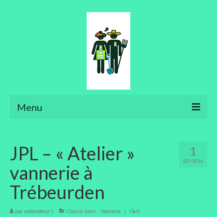
Menu
Ateliers
JPL – « Atelier »
1
Aménager son jardin
SEP 2016
vannerie à
Art floral
Trébeurden
Bonsaïs
par
webediteur
Potager
|
Classé dans :
Vannerie
|
0