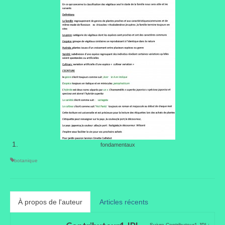
Taille des arbres et arbustes
Vannerie
Autres
Bibliothèque
Nouveautés
Revues
Listes
fondamentaux
Evénements
botanique
Amis jardiniers du Devon
Fête des plantes
À propos de l'auteur
Articles récents
Florescence
Suivre Contributeur1 JPL: