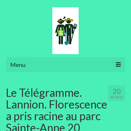
Menu
Ateliers
Le Télégramme.
20
Aménager son jardin
SEP 2014
Lannion. Florescence
Art floral
a pris racine au parc
Bonsaïs
Sainte-Anne 20
Potager