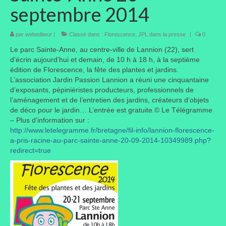
septembre 2014
Taille des arbres et arbustes
par
webediteur
|
Classé dans :
Florescence
,
JPL dans la presse
|
0
Vannerie
Le parc Sainte-Anne, au centre-ville de Lannion (22), sert
Autres
d’écrin aujourd’hui et demain, de 10 h à 18 h, à la septième
édition de Florescence, la fête des plantes et jardins.
Bibliothèque
L’association Jardin Passion Lannion a réuni une cinquantaine
d’exposants, pépiniéristes producteurs, professionnels de
Nouveautés
l’aménagement et de l’entretien des jardins, créateurs d’objets
de déco pour le jardin… L’entrée est gratuite.© Le Télégramme
Revues
– Plus d’information sur :
http://www.letelegramme.fr/bretagne/fil-info/lannion-florescence-
Listes
a-pris-racine-au-parc-sainte-anne-20-09-2014-10349989.php?
redirect=true
Evénements
Amis jardiniers du Devon
Fête des plantes
Florescence