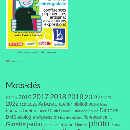
Portes ouvertes
Visites de jardins
Autres
Flore et faune
Florescence 2014 Lannion
Flore
florescence
Arbustes
Graminées
Mots-clés
Vivaces
2017
2018
2019
2020
2016
2015
2021
2022
Arbuste
atelier
bibliothèque
2025
2023
Faune
blanc
Dictons
bonsaïs
breton
Daniel
Claire
Daniel Giraudon
devon
DMS
ecologie
expression
Oiseaux
florescence
fruit
fete des plantes
photo
jardin
Ginette
legume
Martine
jaune
Jo
Photos
Et aussi…