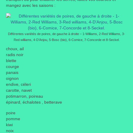
mangez avec les saisons :
Taille des arbres et arbustes
Vannerie
Autres
Différentes variétés de poires, de gauche à droite – 1-Williams, 2-Red Williams, 3-
Red williams, 4-D’Anjou, 5-Bosc (bio), 6-Comice, 7-Concorde et 8-Seckel.
Bibliothèque
choux, ail
radis noir
Nouveautés
blette
courge
Revues
panais
oignon
Listes
endive, céleri
carotte, navet
Evénements
potimarron, poireau
épinard, échalotes , betterave
Amis jardiniers du Devon
poire
pomme
Fête des plantes
kiwi
noix
Florescence