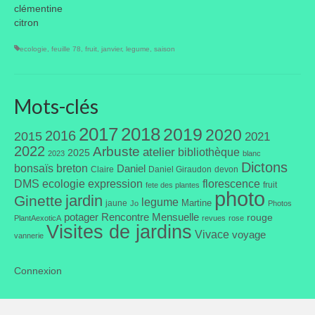
clémentine
citron
Portes ouvertes
ecologie
,
feuille 78
,
fruit
,
janvier
,
legume
,
saison
Visites de jardins
Autres
Mots-clés
Flore et faune
2017
2018
2019
2020
2016
2015
2021
Flore
2022
Arbuste
atelier
bibliothèque
2025
2023
blanc
Dictons
bonsaïs
breton
Arbustes
Daniel
Claire
Daniel Giraudon
devon
DMS
ecologie
expression
florescence
fruit
fete des plantes
photo
Graminées
jardin
Ginette
legume
Martine
jaune
Jo
Photos
potager
Rencontre Mensuelle
rouge
PlantAexoticA
revues
rose
Vivaces
Visites de jardins
Vivace
voyage
vannerie
Faune
Connexion
Oiseaux
Et aussi…