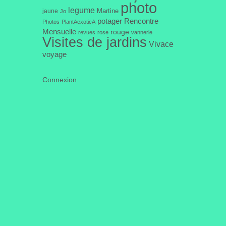
photo
legume
Martine
jaune
Jo
potager
Rencontre
Photos
PlantAexoticA
Mensuelle
rouge
revues
rose
vannerie
Visites de jardins
Vivace
voyage
Connexion