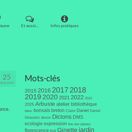
 faune
Et aussi…
Infos pratiques
25
Mots-clés
AVR 2009
2017
2018
2016
2015
2019
2020
2022
2021
2023
Arbuste
atelier
bibliothèque
2025
ance.
bonsaïs
breton
Daniel
Claire
Daniel
blanc
Dictons
DMS
Giraudon
devon
ecologie
expression
fete des plantes
jardin
Ginette
florescence
fruit