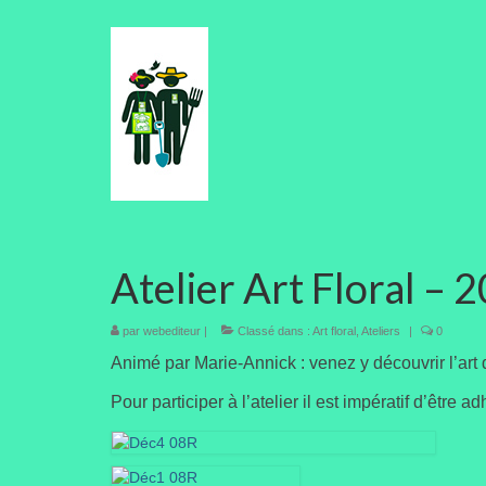
Atelier Art Floral –
par
webediteur
|
Classé dans :
Art floral
,
Ateliers
|
0
Animé par Marie-Annick
: venez y découvrir l’art
P
our participer à l’atelier il est impératif d’être