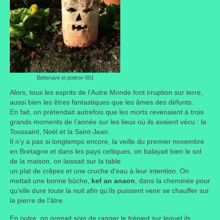
Portes ouvertes
Visites de jardins
Autres
Flore et faune
Betterave et potiron 001
Alors, tous les esprits de l’Autre Monde font irruption sur terre,
Flore
aussi bien les êtres fantastiques que les âmes des défunts.
En fait, on prétendait autrefois que les morts revenaient à trois
Arbustes
grands moments de l’année sur les lieux où ils avaient vécu : la
Toussaint, Noël et la Saint-Jean.
Graminées
Il n’y a pas si longtemps encore, la veille du premier novembre
en Bretagne et dans les pays celtiques, on balayait bien le sol
Vivaces
de la maison, on laissait sur la table
un plat de crêpes et une cruche d’eau à leur intention. On
Faune
mettait une bonne bûche,
kef an anaon
, dans la cheminée pour
qu’elle dure toute la nuit afin qu’ils puissent venir se chauffer sur
Oiseaux
la pierre de l’âtre.
En outre, on prenait soin de ranger le trépied sur lequel ils
Et aussi…