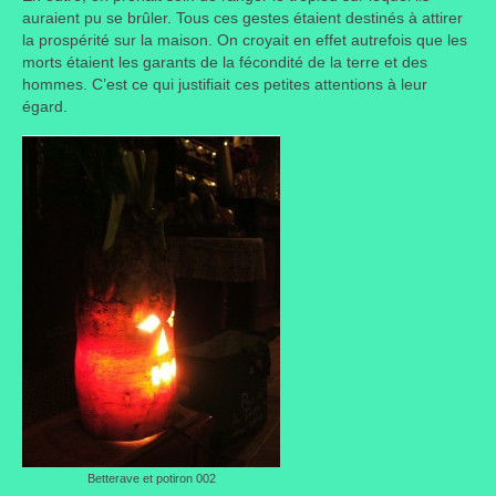
auraient pu se brûler. Tous ces gestes étaient destinés à attirer
la prospérité sur la maison. On croyait en effet autrefois que les
Liens préférés de JPL
morts étaient les garants de la fécondité de la terre et des
hommes. C’est ce qui justifiait ces petites attentions à leur
Dictons
égard.
Recettes
Entrées
Plats principaux
Desserts
Boissons
Autres
Infos pratiques
Règlement Intérieur – Statuts et cotisation JPL
2016/17
Betterave et potiron 002