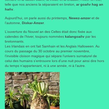
telle que nos anciens la séparaient en breton,
ar goañv hag an
Taille des arbres et arbustes
hañv
.
Vannerie
Aujourd’hui, on parle aussi du printemps,
Newez-amzer
et de
l’automne,
Diskar-Amzer
.
Autres
L’ouverture du Nouvel an des Celtes était donc fixée aux
calendes de l’hiver, toujours nommées
kalangoañv
par les
Bibliothèque
bretonnants.
Les Irlandais en ont fait Samhain et les Anglais Halloween. Au
Nouveautés
cours du passage du 30 octobre au premier novembre,
l’invisible cloison magique qui sépare l’univers surnaturel de
Revues
celui des humains s’entrouvre lors d’une nuit pour ainsi dire hors
du temps n’appartenant, ni à une année, ni à l’autre.
Listes
Evénements
Amis jardiniers du Devon
Fête des plantes
Florescence