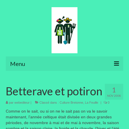
Menu
Ateliers
Betterave et potiron
1
Aménager son jardin
NOV 2008
Art floral
par
webediteur
|
Classé dans :
Culture Bretonne
,
La Feuille
|
0
Comme on le sait, ou si on ne le sait pas on va le savoir
Bonsaïs
maintenant, l’année celtique était divisée en deux grandes
périodes, de novembre à mai et de mai à novembre, la saison
Potager
sombre et la saison claire, la froide et la chaude, l’hiver et l’été,