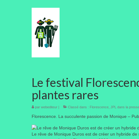
Le festival Floresce
plantes rares
par
webediteur
|
Classé dans :
Florescence
,
JPL dans la press
Florescence. La succulente passion de Monique –
Pub
Le rêve de Monique Duros est de créer un hybride de s