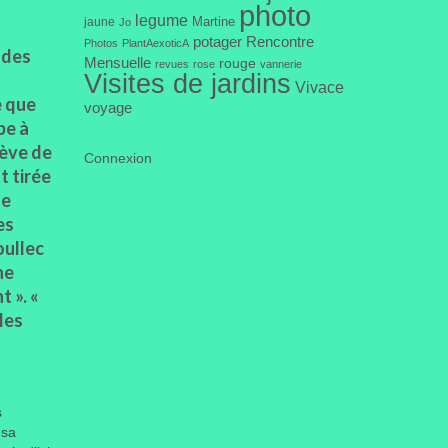
photo
legume
Martine
jaune
Jo
potager
Rencontre
Photos
PlantAexoticA
 des
Mensuelle
rouge
revues
rose
vannerie
Visites de jardins
Vivace
e que
voyage
pe à
sève de
Connexion
t tirée
se
es
oullec
ne
 ». «
les
s
 sa