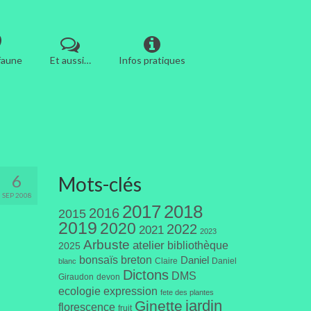
 faune
Et aussi…
Infos pratiques
6
Mots-clés
SEP 2008
2017
2018
2016
2015
2019
2020
2022
2021
2023
Arbuste
atelier
bibliothèque
2025
bonsaïs
breton
Daniel
Claire
Daniel
blanc
Dictons
DMS
Giraudon
devon
ecologie
expression
fete des plantes
jardin
Ginette
florescence
fruit