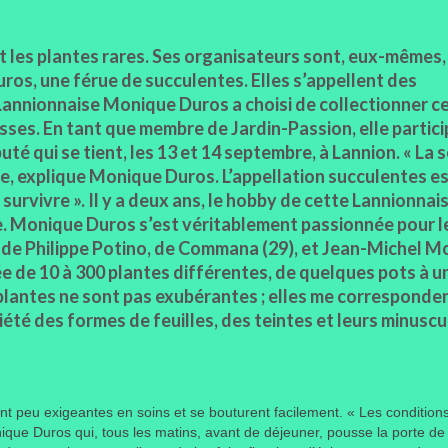
t les plantes rares. Ses organisateurs sont, eux-mêmes,
os, une férue de succulentes. Elles s’appellent des
Lannionnaise Monique Duros a choisi de collectionner c
es. En tant que membre de Jardin-Passion, elle partici
uté qui se tient, les 13 et 14 septembre, à Lannion. « La 
ue, explique Monique Duros. L’appellation succulentes es
survivre ». Il y a deux ans, le hobby de cette Lannionnai
re. Monique Duros s’est véritablement passionnée pour l
e de Philippe Potino, de Commana (29), et Jean-Michel M
sée de 10 à 300 plantes différentes, de quelques pots à u
 plantes ne sont pas exubérantes ; elles me correspondent
riété des formes de feuilles, des teintes et leurs minuscu
ont peu exigeantes en soins et se bouturent facilement. « Les condition
ique Duros qui, tous les matins, avant de déjeuner, pousse la porte de