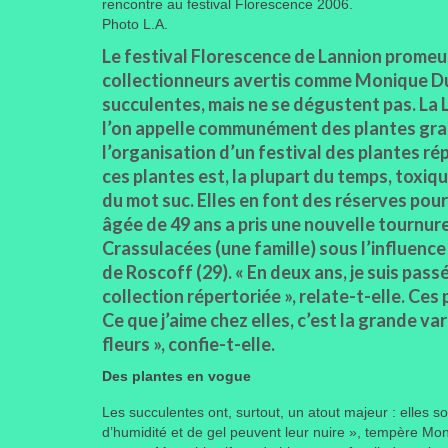
rencontre au festival Florescence 2006.
Photo L.A.
L
e festival Florescence de Lannion promeu
collectionneurs avertis comme Monique Dur
succulentes, mais ne se dégustent pas. La 
l’on appelle communément des plantes grass
l’organisation d’un festival des plantes rép
ces plantes est, la plupart du temps, toxiq
du mot suc. Elles en font des réserves pour 
âgée de 49 ans a pris une nouvelle tournu
Crassulacées (une famille) sous l’influenc
de Roscoff (29). « En deux ans, je suis pas
collection répertoriée », relate-t-elle. Ces
Ce que j’aime chez elles, c’est la grande va
fleurs », confie-t-elle.
Des plantes en vogue
Les succulentes ont, surtout, un atout majeur : elles s
d’humidité et de gel peuvent leur nuire », tempère Mon